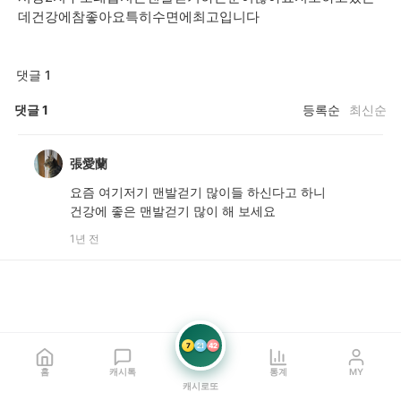
데건강에참좋아요특히수면에최고입니다
댓글 1
댓글
1
등록순
최신순
張愛蘭
요즘 여기저기 맨발걷기 많이들 하신다고 하니
건강에 좋은 맨발걷기 많이 해 보세요
1년 전
7
21
42
홈
캐시톡
통계
MY
캐시로또