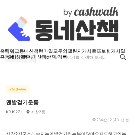
홈
팀워크
동네산책
런마일
모두의챌린지
캐시로또
보험
캐시딜
홈
동네 생활
주변 산책
산책 기록
서창2동
건강/운동
맨발걷기운동
KRJ927J
서창2동
284
12
3
1년 전
서창2지구소래습지는맨발걷기하는분이많아요저도하고있는