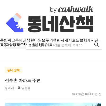
홈
팀워크
동네산책
런마일
모두의챌린지
캐시로또
보험
캐시딜
홈
동네 생활
주변 산책
산책 기록
남촌동
동네 정보
선수촌 아파트 주변
정미애
남촌동
490
16
4
1년 전