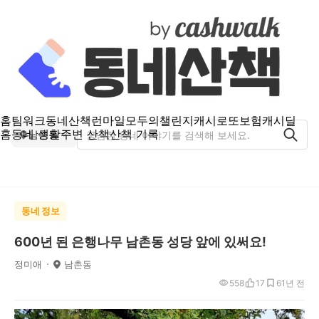
홈
팀워크
동네산책
런마일
모두의챌린지
캐시로또
보험
캐시딜
홈
동네 생활
주변 산책
산책 기록
남촌동
동네 정보
600년 된 은행나무 남촌동 성당 앞에 있써요!
정미애
남촌동
558
17
6
1년 전