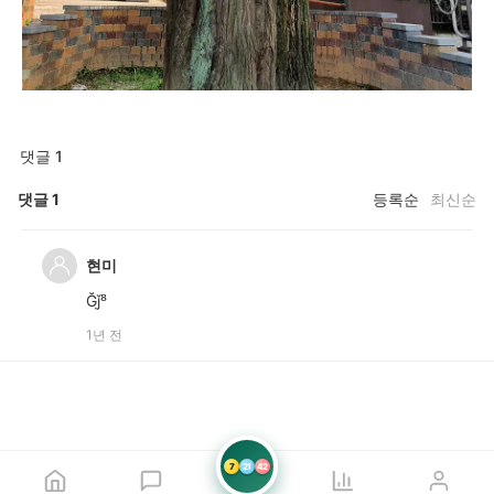
댓글 1
댓글
1
등록순
최신순
현미
Ğǰ̣⁸
1년 전
7
21
42