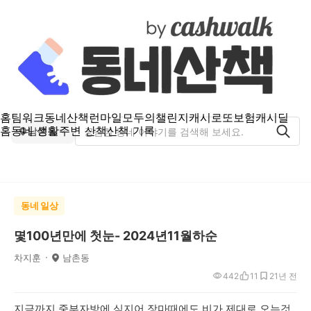
홈
팀워크
동네산책
런마일
모두의챌린지
캐시로또
보험
캐시딜
홈
동네 생활
주변 산책
산책 기록
남촌동
동네 일상
몇100년만에 첫눈- 2024년11월하순
차지훈
남촌동
442
11
2
1년 전
지금까지 중부자방에 심지어 장마때에도 비가 제대로 오는것