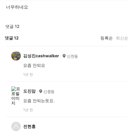
너무하네요
댓글 12
댓글
12
등록순
최신순
김성진cashwalker
신천동
요즘 안되요
1년 전
도진맘
신중동
요즘 안되는듯요.
1년 전
전현홍