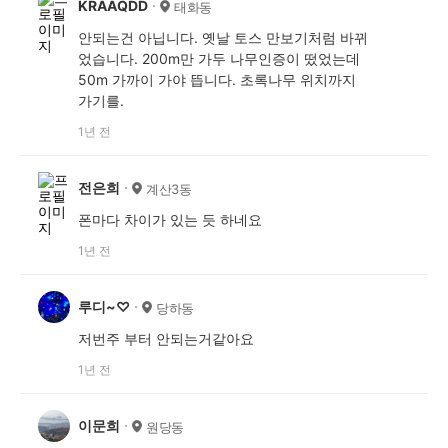
KRAAQDD
태화동
안되는건 아닙니다. 옛날 토스 만보기처럼 바뀌
었습니다. 200m만 가두 나무인증이 떴었는데
50m 가까이 가야 뜹니다. 초록나무 위치까지
가기를.
1년 전
전은희
계산3동
폰마다 차이가 있는 듯 하네요
1년 전
루디~♡
당하동
저번주 부터 안되는거같아요
1년 전
이문희
원당동