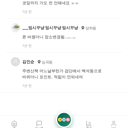
코앞까지 가도 전 안돼네요 ㅜㅜ
1년 전
___밍시꾸냥 밍시꾸냥 밍시꾸냥
당하동
폰 바꿨더니 장소변경됨..ㅡ.ㅡ
1년 전
김인순
심곡동
주변산책 어느날부턴가 검단에서 백석동으로
바뀌더니 포인트. 적립이 안되네여
1년 전
7
21
42