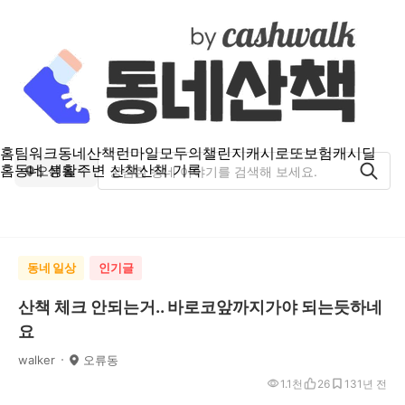
홈
팀워크
동네산책
런마일
모두의챌린지
캐시로또
보험
캐시딜
홈
동네 생활
주변 산책
산책 기록
오류동
동네 일상
인기글
산책 체크 안되는거.. 바로코앞까지가야 되는듯하네
요
walker
오류동
1.1천
26
13
1년 전