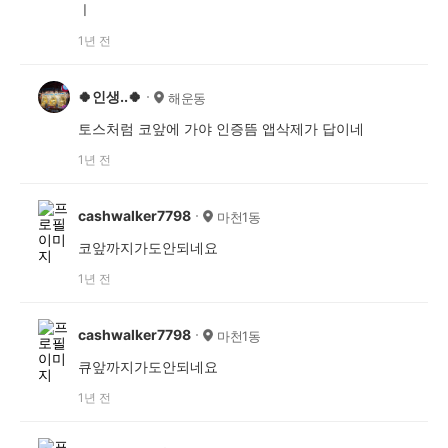
ㅣ
1년 전
🍀인생..🍀
해운동
토스처럼 코앞에 가야 인증뜸 앱삭제가 답이네
1년 전
cashwalker7798
마천1동
코앞까지가도안되네요
1년 전
cashwalker7798
마천1동
큐앞까지가도안되네요
1년 전