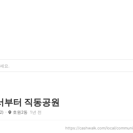
서부터 직동공원
2)
호원2동
1년 전
https://cashwalk.com/local/comm