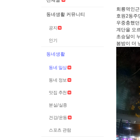
회룡역인근 
동네생활 커뮤니티
호원2동주민
우중충했던 
공지
계단을 오르
초승달이 
인기
봄밤이 더 
동네생활
동네 일상
동네 정보
맛집 추천
분실/실종
건강/운동
스포츠 관람