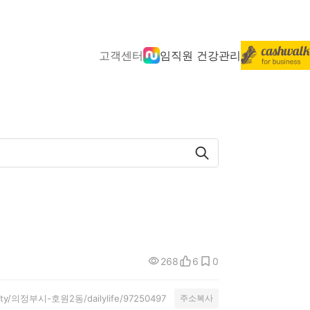
고객센터
임직원 건강관리
268
6
0
unity/의정부시-호원2동/dailylife/97250497
주소복사