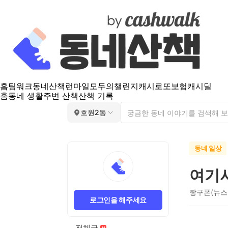
홈
팀워크
동네산책
런마일
모두의챌린지
캐시로또
보험
캐시딜
홈
동네 생활
주변 산책
산책 기록
호원2동
동네 일상
여기
짱구폰(뉴스
로그인을 해주세요
전체글