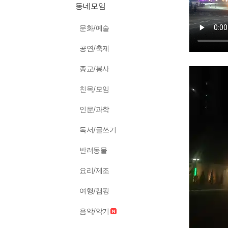
동네모임
문화/예술
공연/축제
종교/봉사
친목/모임
인문/과학
독서/글쓰기
반려동물
요리/제조
여행/캠핑
음악/악기