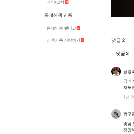
게임/오락
동네산책 인증
동네인증 했어요
댓글 2
산책기록 자랑하기
댓글
2
공경
공기
차도
1년 
짱구폰
벚꽃
전망뷰