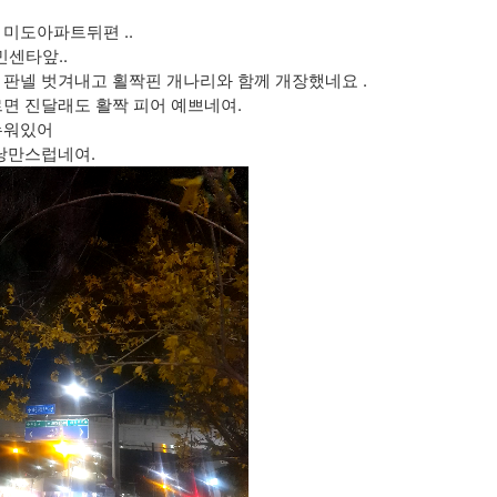
미도아파트뒤편 ..
센타앞..
판넬 벗겨내고 횔짝핀 개나리와 함께 개장했네요 .
면 진달래도 활짝 피어 예쁘네여.
누워있어
낭만스럽네여.