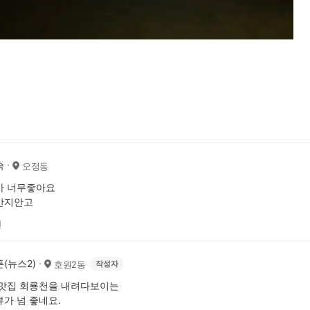
숙
오정동
가 너무좋아요
만지안고
전
(뉴스2)
호원2동
작성자
 맛집 회룡천을 내려다보이는
가 넘 좋네요.