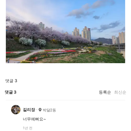
댓글 3
댓글
3
등록순
최신순
길리장
박달2동
너무예뻐요~
1년 전