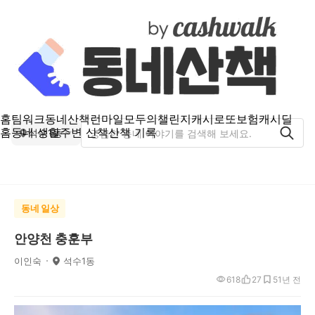
홈
팀워크
동네산책
런마일
모두의챌린지
캐시로또
보험
캐시딜
홈
동네 생활
주변 산책
산책 기록
석수1동
동네 일상
안양천 충훈부
이인숙
석수1동
618
27
5
1년 전