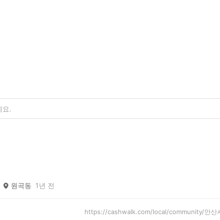
원곡동
1년 전
https://cashwalk.com/local/community