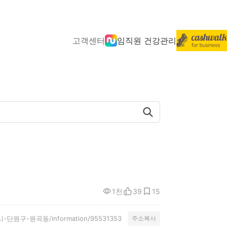
고객센터
임직원 건강관리
1천
39
15
/안산시-단원구-원곡동/information/95531353
주소복사