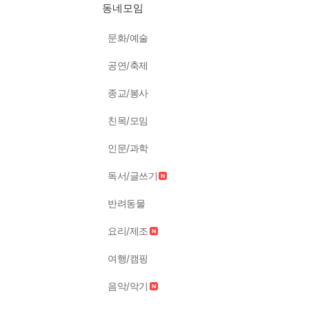
동네모임
문화/예술
공연/축제
종교/봉사
친목/모임
인문/과학
독서/글쓰기
반려동물
요리/제조
여행/캠핑
음악/악기