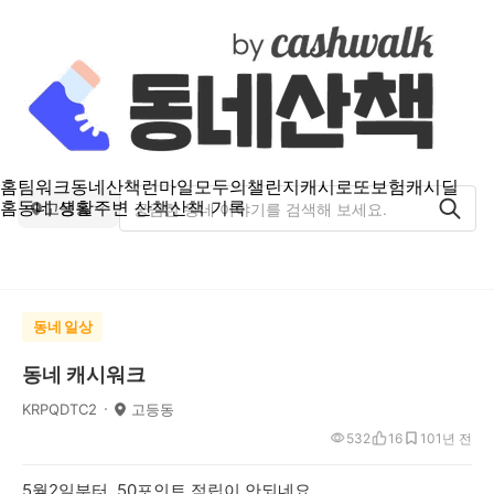
홈
팀워크
동네산책
런마일
모두의챌린지
캐시로또
보험
캐시딜
홈
동네 생활
주변 산책
산책 기록
고등동
동네 일상
동네 캐시워크
KRPQDTC2
고등동
532
16
10
1년 전
5월2일부터 50포인트 적립이 안되네요.