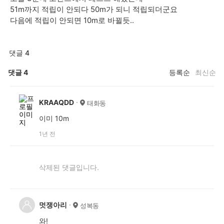
51m까지 적립이 안되다 50m가 되니 적립되더군요
다음에 적립이 안되면 10m로 바뀔듯..
댓글 4
댓글
4
등록순
최신순
KRAAQDD
태화동
이미 10m
1년 전
삭제된 댓글입니다.
멋쟁아리
성복동
와!