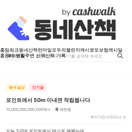
홈
팀워크
동네산책
런마일
모두의챌린지
캐시로또
보험
캐시딜
홈
동네 생활
주변 산책
산책 기록
매탄동
동네 일상
인기글
포인트에서 50m 이내면 적립됩니다
10,000,000,000,000캐시
매탄동
573
19
6
1년 전
오늘 3군데 포인트에서 테스트 해봤는데