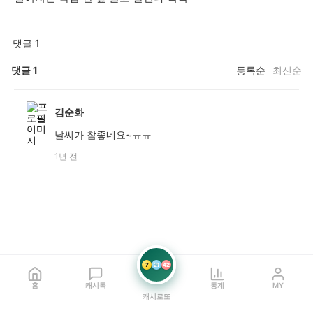
댓글 1
댓글
1
등록순
최신순
김순화
날씨가 참좋네요~ㅠㅠ
1년 전
7
21
42
홈
캐시톡
통계
MY
캐시로또