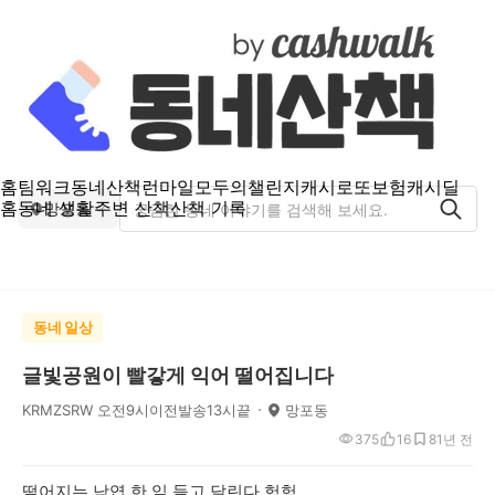
홈
팀워크
동네산책
런마일
모두의챌린지
캐시로또
보험
캐시딜
홈
동네 생활
주변 산책
산책 기록
망포동
동네 일상
글빛공원이 빨갛게 익어 떨어집니다
KRMZSRW 오전9시이전발송13시끝
망포동
375
16
8
1년 전
떨어지는 낙엽 한 잎 들고 달린다 헉헉