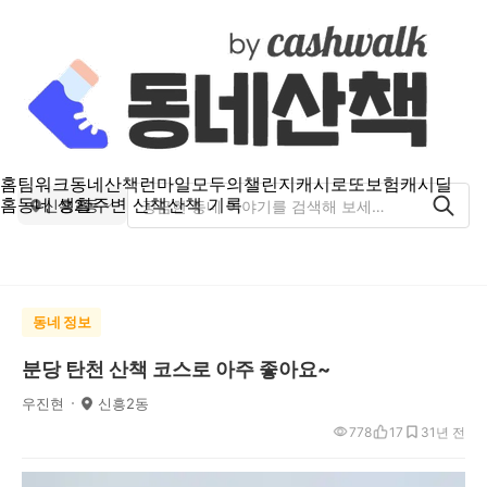
홈
팀워크
동네산책
런마일
모두의챌린지
캐시로또
보험
캐시딜
홈
동네 생활
주변 산책
산책 기록
신흥2동
동네 정보
분당 탄천 산책 코스로 아주 좋아요~
우진현
신흥2동
778
17
3
1년 전