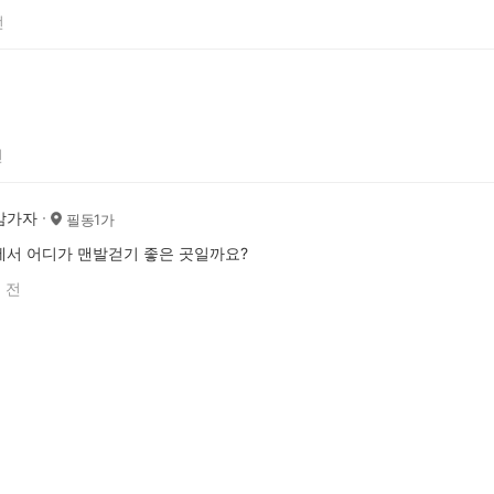
전
전
암가자
필동1가
서 어디가 맨발걷기 좋은 곳일까요?
 전