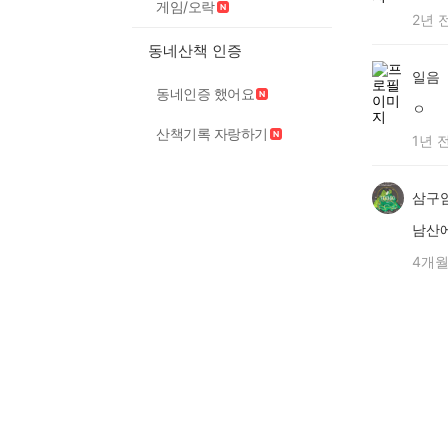
게임/오락
2년 
동네산책 인증
일음
동네인증 했어요
ㅇ
산책기록 자랑하기
1년 
삼구
남산에
4개월