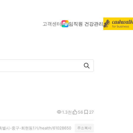
고객센터
임직원 건강관리
1.3천
56
27
y/서울특별시-중구-회현동1가/health/61028650
주소복사