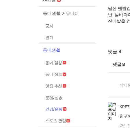
남산 맨발
동네생활 커뮤니티
난 발바닥
잔디밭을 
공지
인기
동네생활
댓글 8
동네 일상
댓글
8
동네 정보
삭제된
맛집 추천
분실/실종
KRF
건강/운동
친구
스포츠 관람
2년 