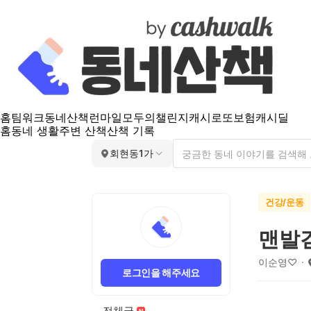
홈
팀워크
동네산책
런마일
모두의챌린지
캐시로또
보험
캐시딜
홈
동네 생활
주변 산책
산책 기록
회현동1가
건강/운동
맨발
이순영♡
로그인을 해주세요
전체글