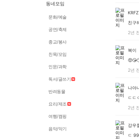
동네모임
KRF
문화/예술
친구
공연/축제
2년 
종교/봉사
복이
친목/모임
🤑😘
인문/과학
2년 
독서/글쓰기
나야
반려동물
ㄷㄷ
요리/제조
2년 
여행/캠핑
강우
음악/악기
ㄷ 99