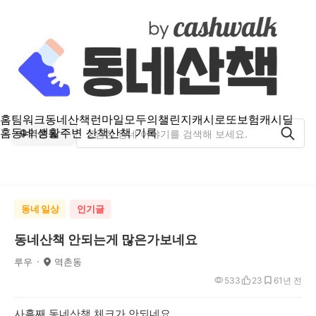
홈
팀워크
동네산책
런마일
모두의챌린지
캐시로또
보험
캐시딜
홈
동네 생활
주변 산책
산책 기록
역촌동
동네 일상
인기글
동네산책 안되는게 많은가보네요
루우
역촌동
533
23
6
1년 전
사흘째 동네산책 체크가 안되네요