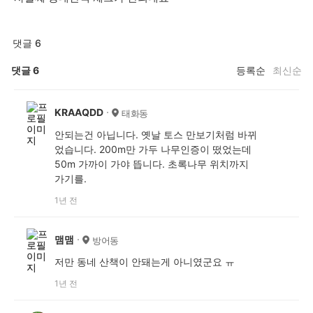
댓글 6
댓글
6
등록순
최신순
KRAAQDD
태화동
안되는건 아닙니다. 옛날 토스 만보기처럼 바뀌
었습니다. 200m만 가두 나무인증이 떴었는데
50m 가까이 가야 뜹니다. 초록나무 위치까지
가기를.
1년 전
맴맴
방어동
저만 동네 산책이 안돼는게 아니였군요 ㅠ
1년 전