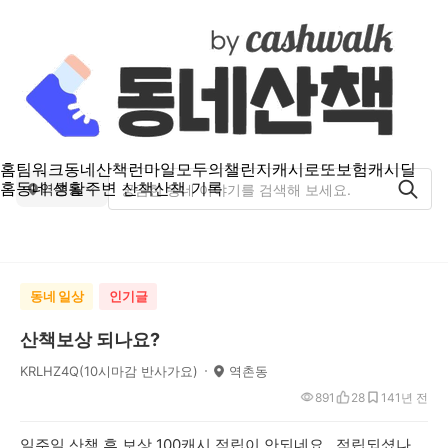
홈
팀워크
동네산책
런마일
모두의챌린지
캐시로또
보험
캐시딜
홈
동네 생활
주변 산책
산책 기록
역촌동
동네 일상
인기글
산책보상 되나요?
KRLHZ4Q(10시마감 반사가요)
역촌동
891
28
14
1년 전
일주일 산책 후 보상 100캐시 적립이 안되네요.. 적립되셨나