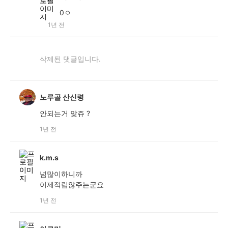
0ㅇ
1년 전
삭제된 댓글입니다.
노루골 산신령
안되는거 맞쥬 ?
1년 전
k.m.s
넘많이하니까
이제적립않주는군요
1년 전