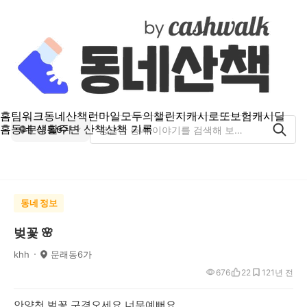
홈
팀워크
동네산책
런마일
모두의챌린지
캐시로또
보험
캐시딜
홈
동네 생활
주변 산책
산책 기록
문래동6가
동네 정보
벚꽃 🌸
khh
문래동6가
676
22
12
1년 전
안양천 벚꽃 구경오세요 너무예뻐요