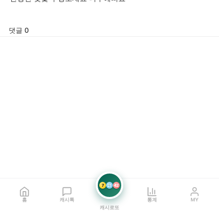
댓글 0
7
21
42
홈
캐시톡
통계
MY
캐시로또