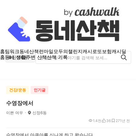
홈
팀워크
동네산책
런마일
모두의챌린지
캐시로또
보험
캐시딜
홈
동네 생활
주변 산책
산책 기록
신정6동
건강/운동
인기글
수영장에서
이쁜 여우
신정6동
1.4천
36
27
1년 전
수영장에서 아쿠아를 신나게 하고 왔습니다.