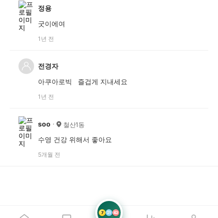
정용
굿이에여
1년 전
전경자
아쿠아로빅 즐겁게 지내세요
1년 전
soo
철산1동
수영 건강 위해서 좋아요
5개월 전
7
21
42