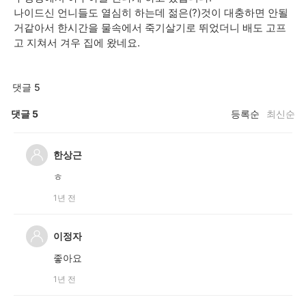
나이드신 언니들도 열심히 하는데 젊은(?)것이 대충하면 안될
거같아서 한시간을 물속에서 죽기살기로 뛰었더니 배도 고프
고 지쳐서 겨우 집에 왔네요.
댓글 5
댓글
5
등록순
최신순
한상근
ㅎ
1년 전
이정자
좋아요
1년 전