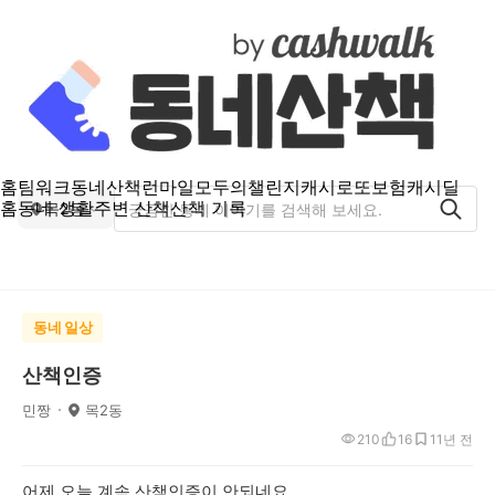
홈
팀워크
동네산책
런마일
모두의챌린지
캐시로또
보험
캐시딜
홈
동네 생활
주변 산책
산책 기록
목2동
동네 일상
산책인증
민짱
목2동
210
16
1
1년 전
어제.오늘 계속 산책인증이 안되네요..