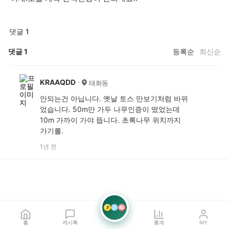
댓글 1
댓글
1
등록순
최신순
KRAAQDD
태화동
안되는건 아닙니다. 옛날 토스 만보기처럼 바뀌
었습니다. 50m만 가두 나무인증이 떴었는데
10m 가까이 가야 뜹니다. 초록나무 위치까지
가기를.
1년 전
7
21
42
홈
캐시톡
통계
MY