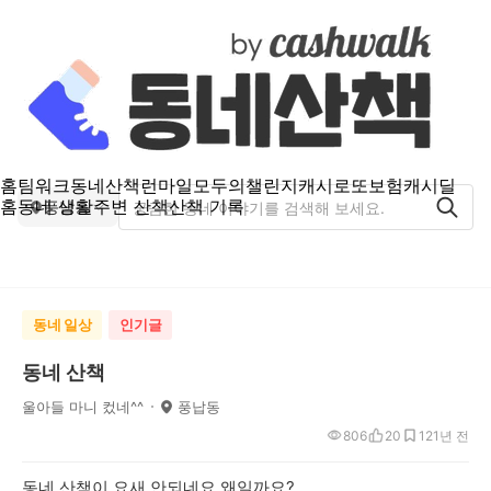
홈
팀워크
동네산책
런마일
모두의챌린지
캐시로또
보험
캐시딜
홈
동네 생활
주변 산책
산책 기록
풍납동
동네 일상
인기글
동네 산책
울아들 마니 컸네^^
풍납동
806
20
12
1년 전
동네 산책이 요새 안되네요 왜일까요?