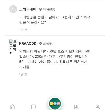
오해피데이
북아현동
거리반경을 좁힌거 같아요. 그런데 이건 캐쉬적
립은 되는건가요?
1년 전
KRAAQDD
태화동
안되는건 아닙니다. 옛날 토스 만보기처럼 바뀌
었습니다. 200m만 가두 나무인증이 떴었는데
50m 가까이 가야 뜹니다. 초록나무 위치까지
가기를.
1년 전
7
21
42