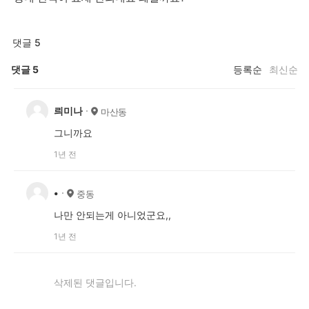
댓글 5
댓글
5
등록순
최신순
릐미나
마산동
그니까요
1년 전
•
중동
나만 안되는게 아니었군요,,
1년 전
삭제된 댓글입니다.