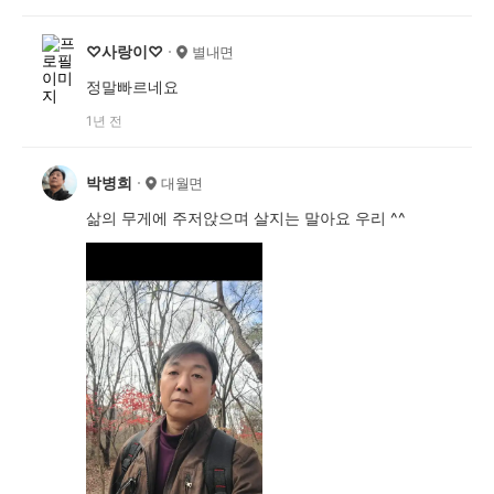
♡사랑이♡
별내면
정말빠르네요
1년 전
박병희
대월면
삶의 무게에 주저앉으며 살지는 말아요 우리 ^^