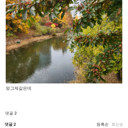
엊그제같은데
댓글 2
댓글
2
등록순
최신순