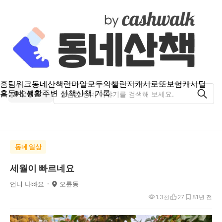
홈
팀워크
동네산책
런마일
모두의챌린지
캐시로또
보험
캐시딜
홈
동네 생활
주변 산책
산책 기록
오륜동
동네 일상
세월이 빠르네요
언니 나빠요
오륜동
1.3천
27
8
1년 전