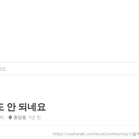
 안 되네요
기
종암동
1년 전
https://cashwalk.com/local/community/