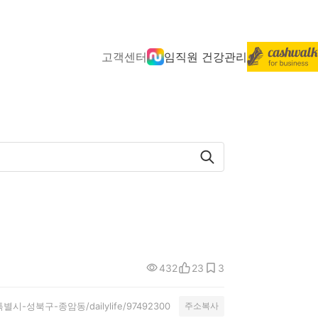
고객센터
임직원 건강관리
432
23
3
서울특별시-성북구-종암동/dailylife/97492300
주소복사