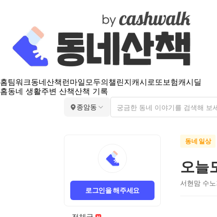
홈
팀워크
동네산책
런마일
모두의챌린지
캐시로또
보험
캐시딜
홈
동네 생활
주변 산책
산책 기록
종암동
동네 일상
오늘도
서현맘 수노
로그인을 해주세요
전체글