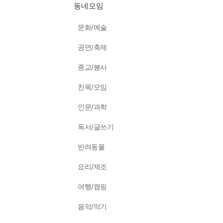
동네모임
문화/예술
공연/축제
종교/봉사
친목/모임
인문/과학
독서/글쓰기
반려동물
요리/제조
여행/캠핑
음악/악기