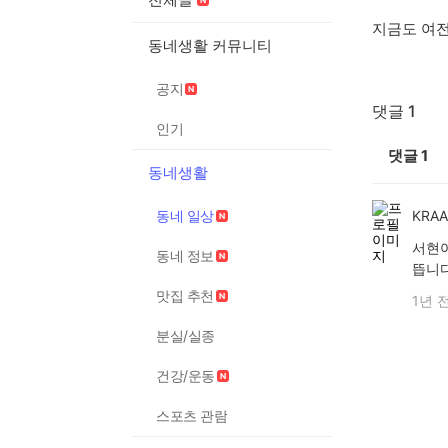
지금도 여전
동네생활 커뮤니티
공지
댓글 1
인기
댓글
1
동네생활
동네 일상
KRA
서현아
동네 정보
뜹니다
맛집 추천
1년 
분실/실종
건강/운동
스포츠 관람