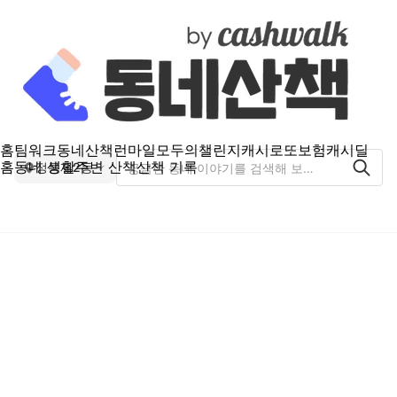
홈
팀워크
동네산책
런마일
모두의챌린지
캐시로또
보험
캐시딜
홈
동네 생활
주변 산책
산책 기록
정릉제2동