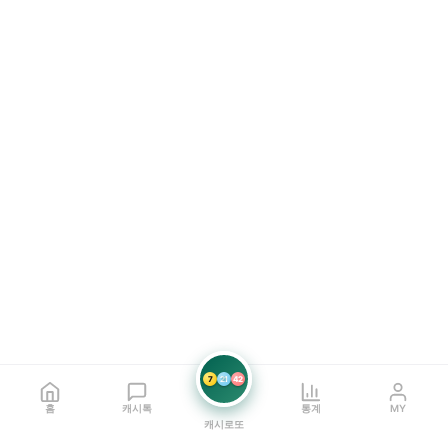
7
21
42
홈
캐시톡
통계
MY
캐시로또