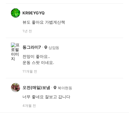
KR9EYGYQ
뷰도 좋아요 가볍게산책
1년 전
동그라미7
상암동
전망이 좋아요..
운동 스팟 이네요.
11개월 전
오전(매일)보냄
북아현동
너무 좋네요 잘보고 갑니다
4개월 전