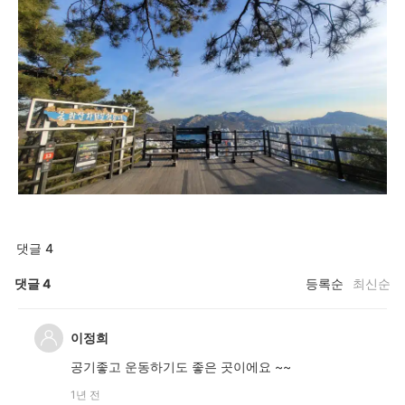
댓글 4
댓글
4
등록순
최신순
이정희
공기좋고 운동하기도 좋은 곳이에요 ~~
1년 전