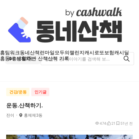
홈
팀워크
동네산책
런마일
모두의챌린지
캐시로또
보험
캐시딜
홈
동네 생활
주변 산책
산책 기록
홍제제3동
건강/운동
인기글
운동.산책하기.
진이
홍제제3동
474
21
5
1년 전