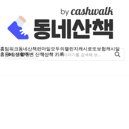
홈
팀워크
동네산책
런마일
모두의챌린지
캐시로또
보험
캐시딜
홈
동네 생활
주변 산책
산책 기록
성산제1동