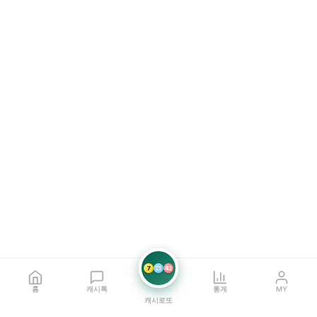
7
21
42
홈
캐시톡
통계
MY
캐시로또