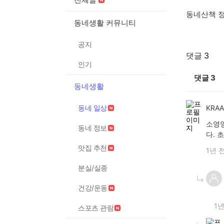
동네산책 
동네생활 커뮤니티
공지
댓글 3
인기
댓글
3
동네생활
동네 일상
KRA
소영양
동네 정보
다. 
맛집 추천
1년 
분실/실종
건강/운동
1년
스포츠 관람