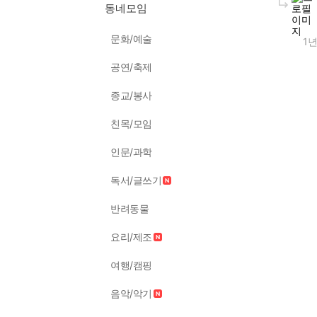
동네모임
문화/예술
1년
공연/축제
종교/봉사
친목/모임
인문/과학
독서/글쓰기
반려동물
요리/제조
여행/캠핑
음악/악기