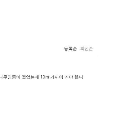
등록순
최신순
나무인증이 떴었는데 10m 가까이 가야 뜹니