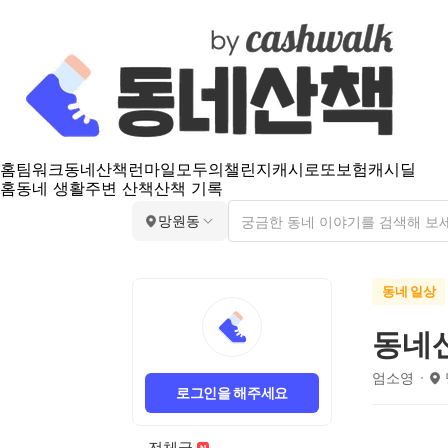
홈
팀워크
동네산책
런마일
모두의챌린지
캐시로또
보험
캐시딜
홈
동네 생활
주변 산책
산책 기록
망원동
동네 일상
동네
엄소영
로그인을 해주세요
전체글