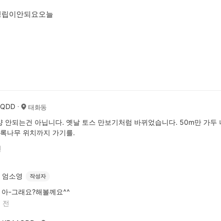
정립이안되요오늘
AQDD
태화동
 안되는건 아닙니다. 옛날 토스 만보기처럼 바뀌었습니다. 50m만 가두 
초록나무 위치까지 가기를.
전
엄소영
작성자
아-그래요?해볼께요^^
 전