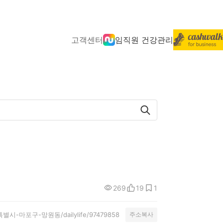
고객센터
임직원 건강관리
269
19
1
/서울특별시-마포구-망원동/dailylife/97479858
주소복사