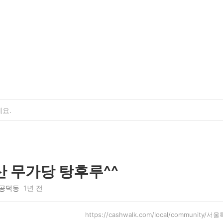
 무가당 탕후루^^
공덕동
1년 전
https://cashwalk.com/local/community