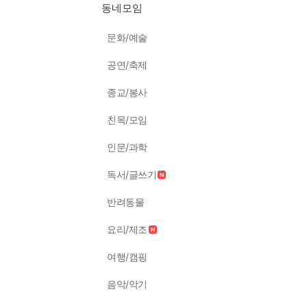
동네모임
문화/예술
공연/축제
종교/봉사
친목/모임
인문/과학
독서/글쓰기
반려동물
요리/제조
여행/캠핑
음악/악기