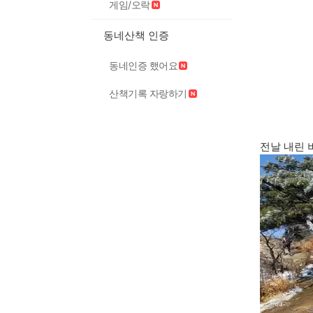
게임/오락
동네산책 인증
동네인증 했어요
산책기록 자랑하기
전날 내린 