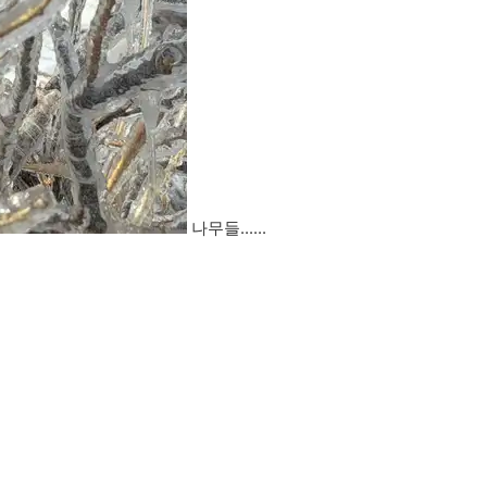
나무들......