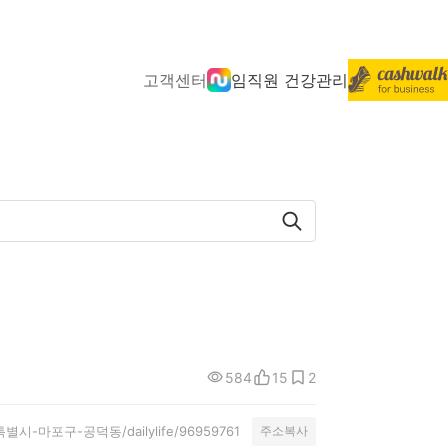
고객센터
임직원 건강관리
584
15
2
/서울특별시-마포구-공덕동/dailylife/96959761
주소복사