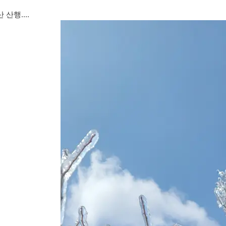
 산행....