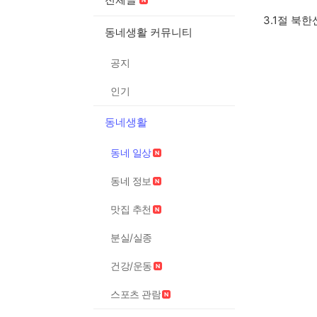
3.1절 북한산
동네생활 커뮤니티
공지
인기
동네생활
동네 일상
동네 정보
맛집 추천
분실/실종
건강/운동
스포츠 관람