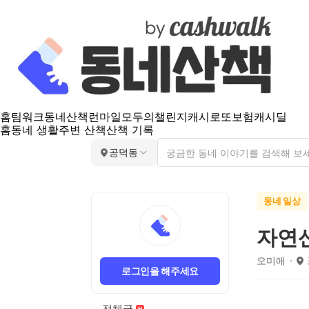
홈
팀워크
동네산책
런마일
모두의챌린지
캐시로또
보험
캐시딜
홈
동네 생활
주변 산책
산책 기록
공덕동
동네 일상
자연산
오미애
로그인을 해주세요
전체글