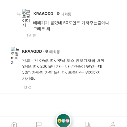
KRAAQDD
태화동
배때기가 불렀네 50포인트 거저주는줄아나
그래두 해
1년 전
KRAAQDD
태화동
안되는건 아닙니다. 옛날 토스 만보기처럼 바뀌
었습니다. 200m만 가두 나무인증이 떴었는데
50m 가까이 가야 뜹니다. 초록나무 위치까지
가기를.
1년 전
7
21
42