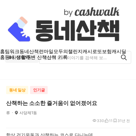
홈
팀워크
동네산책
런마일
모두의챌린지
캐시로또
보험
캐시딜
홈
동네 생활
주변 산책
산책 기록
사당제1동
동네 일상
인기글
산책하는 소소한 즐거움이 없어졌어요
류
사당제1동
330
11
3
1년 전
항상 걷기운동과 산책하는 코스로 다니는데,,