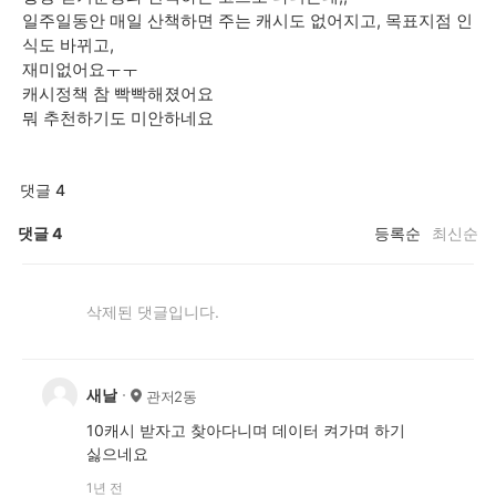
일주일동안 매일 산책하면 주는 캐시도 없어지고, 목표지점 인
식도 바뀌고,
재미없어요ㅜㅜ
캐시정책 참 빡빡해졌어요
뭐 추천하기도 미안하네요
댓글 4
댓글
4
등록순
최신순
삭제된 댓글입니다.
새날
관저2동
10캐시 받자고 찾아다니며 데이터 켜가며 하기
싫으네요
1년 전