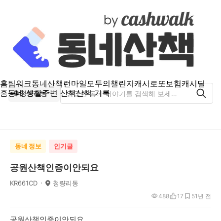
홈
팀워크
동네산책
런마일
모두의챌린지
캐시로또
보험
캐시딜
홈
동네 생활
주변 산책
산책 기록
청량리동
동네 정보
인기글
공원산책인증이안되요
KR661CD
청량리동
488
17
5
1년 전
공원산책인증이안되요