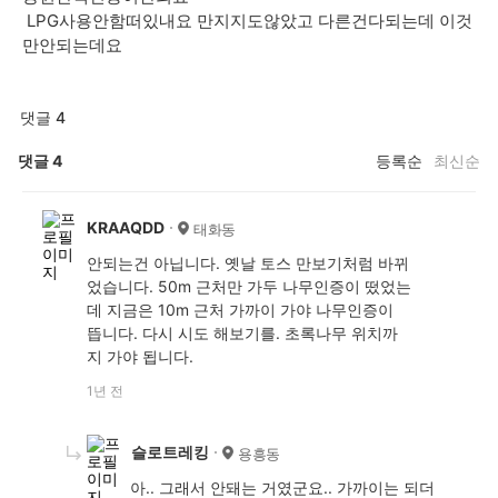
LPG사용안함떠있내요 만지지도않았고 다른건다되는데 이것
만안되는데요
댓글 4
댓글
4
등록순
최신순
KRAAQDD
태화동
안되는건 아닙니다. 옛날 토스 만보기처럼 바뀌
었습니다. 50m 근처만 가두 나무인증이 떴었는
데 지금은 10m 근처 가까이 가야 나무인증이
뜹니다. 다시 시도 해보기를. 초록나무 위치까
지 가야 됩니다.
1년 전
슬로트레킹
용흥동
아.. 그래서 안돼는 거였군요.. 가까이는 되더