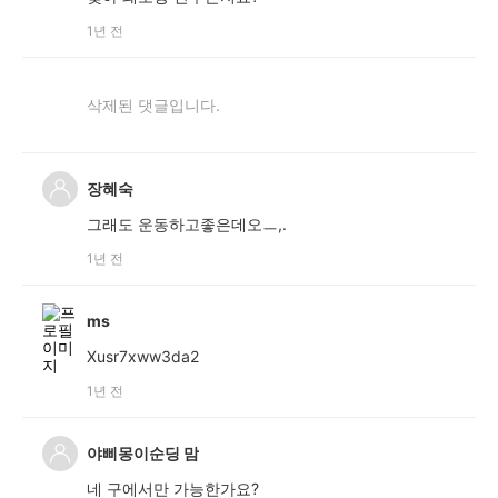
1년 전
삭제된 댓글입니다.
장혜숙
그래도 운동하고좋은데오ㅡ,.
1년 전
ms
Xusr7xww3da2
1년 전
야삐몽이순딩 맘
네 구에서만 가능한가요?