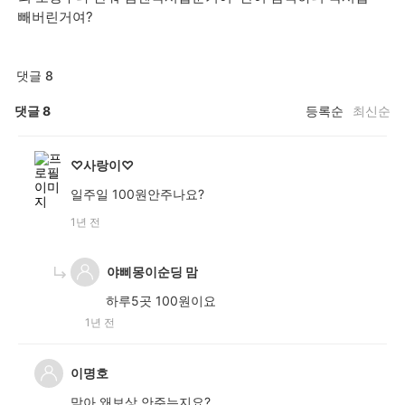
빼버린거여?
댓글 8
댓글
8
등록순
최신순
♡사랑이♡
일주일 100원안주나요?
1년 전
야삐몽이순딩 맘
하루5곳 100원이요
1년 전
이명호
맞아 왜보상 안주는지요?