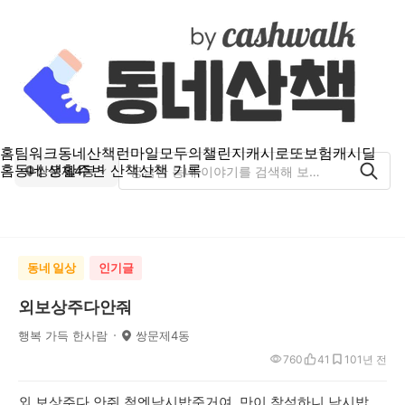
홈
팀워크
동네산책
런마일
모두의챌린지
캐시로또
보험
캐시딜
홈
동네 생활
주변 산책
산책 기록
쌍문제4동
동네 일상
인기글
외보상주다안줘
행복 가득 한사람
쌍문제4동
760
41
10
1년 전
외 보상주다 안줘 첨엔낙시밥준거여 만이 참석하니 낙시밥