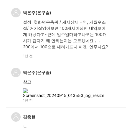
박은주(은구슬)
설정 .첫화면우측위 / 캐시상세내역, 개월수조
절/ 거기잘읽어보면 100캐시이상만 내역보이
게 해놨다고~근데 일주일다하고나오는 100캐
시가 갑자기 왜 안되는지는 모르겠네요ㅜㅜ
200에서 100으로 내려가드니 이젠 안주나요?
1년 전
박은주(은구슬)
참고
1년 전
김충현
ㄴ