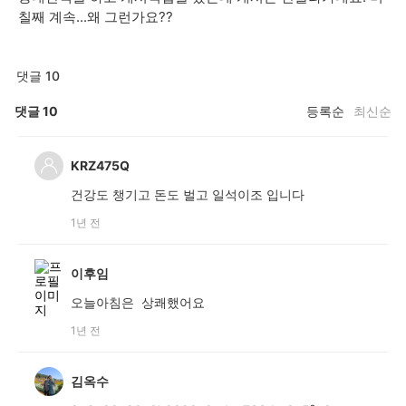
칠째 계속...왜 그런가요??
댓글 10
댓글
10
등록순
최신순
KRZ475Q
건강도 챙기고 돈도 벌고 일석이조 입니다
1년 전
이후임
오늘아침은 상쾌했어요
1년 전
김옥수