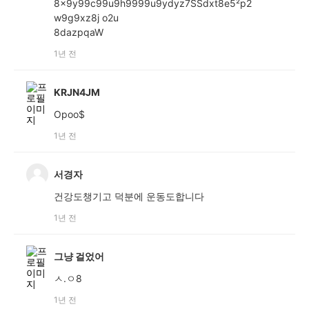
8x9y99c99u9h9999u9ydyz7SSdxt8e5²p2
w9g9xz8j o2u
8dazpqaW
1년 전
KRJN4JM
Opoo$
1년 전
서경자
건강도챙기고 덕분에 운동도합니다
1년 전
그냥 걸었어
ㅅ.ㅇ8
1년 전