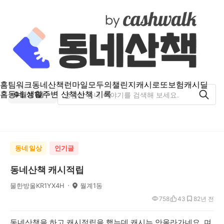
홈
팀워크
동네산책
런마일
모두의챌린지
캐시로또
보험
캐시딜
홈
동네 생활
주변 산책
산책 기록
월계1동
동네 일상
인기글
동네산책 캐시적립
물한방울KR1YX4H
월계1동
758
43
8
2년 전
동네산책을 하고 캐시적립을 했는데 캐시는 안올라가네요. 며