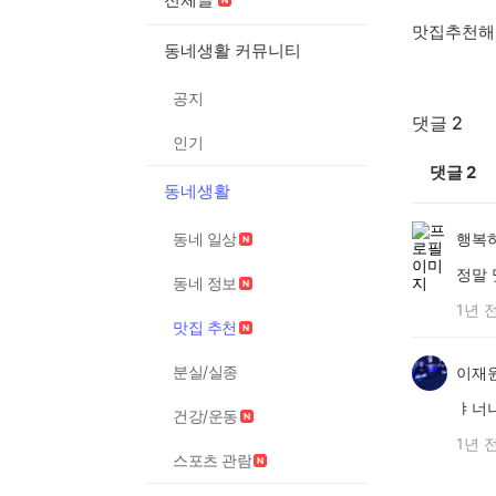
맛집추천해
동네생활 커뮤니티
공지
댓글 2
인기
댓글
2
동네생활
동네 일상
행복하
정말
동네 정보
1년 
맛집 추천
분실/실종
이재
ㅑ너
건강/운동
1년 
스포츠 관람