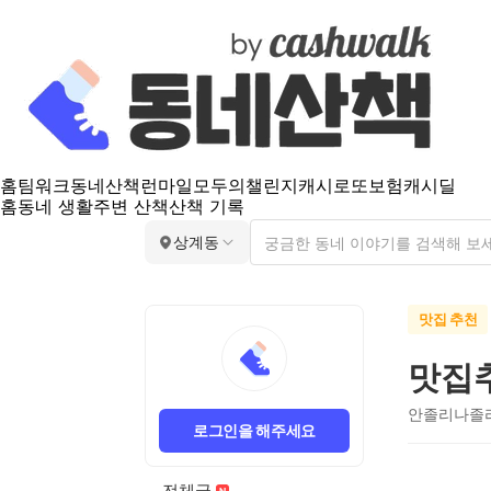
홈
팀워크
동네산책
런마일
모두의챌린지
캐시로또
보험
캐시딜
홈
동네 생활
주변 산책
산책 기록
상계동
맛집 추천
맛집
안졸리나졸
로그인을 해주세요
전체글