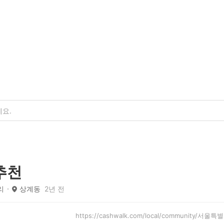
추천
리
상계동
2년 전
https://cashwalk.com/local/community/서