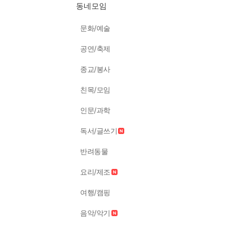
동네모임
문화/예술
공연/축제
종교/봉사
친목/모임
인문/과학
독서/글쓰기
반려동물
요리/제조
여행/캠핑
음악/악기