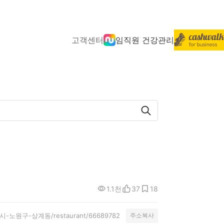
고객센터
임직원 건강관리
1.1천
37
18
울특별시-노원구-상계동/restaurant/66689782
주소복사