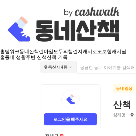
홈
팀워크
동네산책
런마일
모두의챌린지
캐시로또
보험
캐시딜
홈
동네 생활
주변 산책
산책 기록
독산제4동
동네 일상
산책
심재영
로그인을 해주세요
전체글