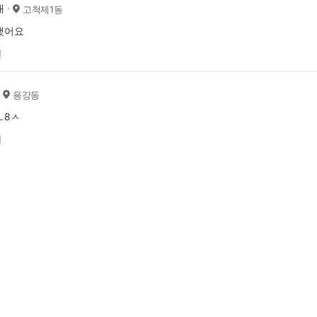
배
고척제1동
했어요
전
용강동
ㅗ8ㅅ
전