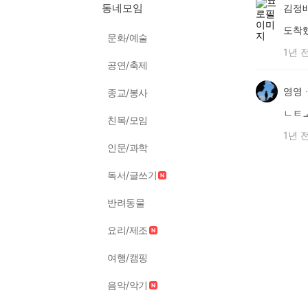
동네모임
김정
도착
문화/예술
1년 
공연/축제
영영
종교/봉사
ㄴㅌ
친목/모임
1년 
인문/과학
독서/글쓰기
반려동물
요리/제조
여행/캠핑
음악/악기