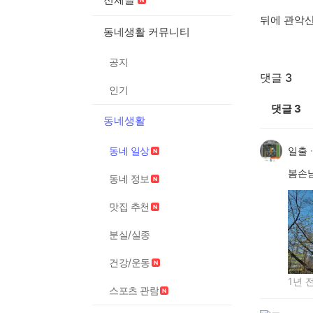
뒤에 관악
동네생활 커뮤니티
공지
댓글 3
인기
댓글
3
동네생활
동네 일상
일출
봄손님
동네 정보
맛집 추천
분실/실종
건강/운동
1년 
스포츠 관람