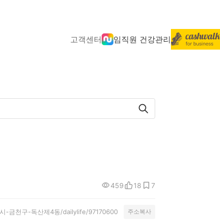
고객센터
임직원 건강관리
459
18
7
특별시-금천구-독산제4동/dailylife/97170600
주소복사