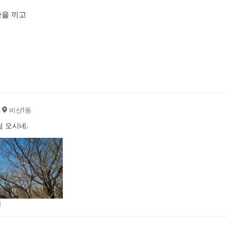
산을 끼고
비산1동
 오시네.
전