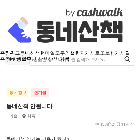
홈
팀워크
동네산책
런마일
모두의챌린지
캐시로또
보험
캐시딜
홈
동네 생활
주변 산책
산책 기록
항동
동네 정보
인기글
동네산책 안됩니다
_ 가을
항동
453
21
3
1년 전
동네산책 안되는 이유가 뭡니까