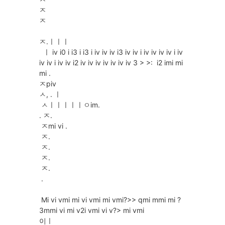
ㅈ
ㅈ
ㅈ.ㅣㅣㅣ
ㅣ iv i0 i i3 i i3 i iv iv iv i3 iv iv i iv iv iv iv i iv
iv iv i iv iv i2 iv iv iv iv iv iv iv 3 > >: i2 imi mi
mi .
ㅈpiv
ㅅ, . ㅣ
ㅅㅣㅣㅣㅣㅣㅇim.
. ㅈ.
ㅈmi vi .
ㅈ.
ㅈ.
ㅈ.
ㅈ.
.
Mi vi vmi mi vi vmi mi vmi?>> qmi mmi mi ?
3mmi vi mi v2i vmi vi v?> mi vmi
이ㅣ