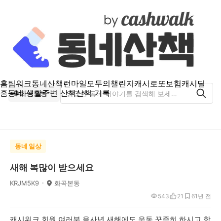
홈
팀워크
동네산책
런마일
모두의챌린지
캐시로또
보험
캐시딜
홈
동네 생활
주변 산책
산책 기록
화곡본동
동네 일상
새해 복많이 받으세요
KRJM5K9
화곡본동
543
21
6
1년 전
캐시워크 회원 여러분 을사년 새해에도 운동 꾸준히 하시고 항