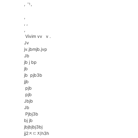
, ㄱ,
,
, ,
,
Vivim vv v .
Jv
jv.jbmjb.jvp
Jb
jb j bp
jb
jb pjb3b
jjb
pjb
pjb
Jbjb
Jb
Pjbj3b
bj jb
jbjbjbj3bj
jj2ㅈㄷ지h3h