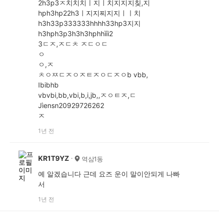
2h3p3ㅈ치치치ㅣ지ㅣ치지지지칮,지
hph3hp22h3ㅣ지지찌지지ㅣㅣ치
h3h33p333333hhhh33hp3지지
h3hph3p3h3h3hphhììì2
3ㄷㅈ,ㅈㄷㅊ ㅈㄷㅇㄷ
ㅇ
ㅇ,ㅈ
ㅊㅇㅉㄷㅈㅇㅈㅌㅈㅇㄷㅈㅇb vbb,
Ibibhb
vbvbi,bb,vbi,b,i,jb,,ㅈㅇㅌㅈ,ㄷ
Jìensn20929726262
ㅈ
1년 전
KR1T9YZ
역삼1동
예 알겠습니다 근데 요즈 운이 말이안되게 나빠
서
1년 전