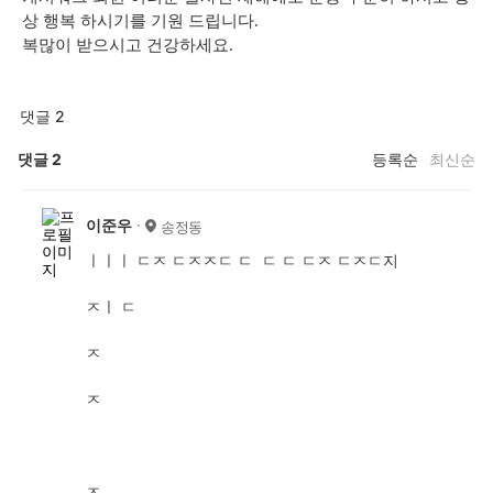
상 행복 하시기를 기원 드립니다.
복많이 받으시고 건강하세요.
댓글 2
댓글
2
등록순
최신순
이준우
송정동
ㅣㅣㅣ ㄷㅈ ㄷㅈㅈㄷ ㄷ ㄷ ㄷ ㄷㅈ ㄷㅈㄷ지
ㅈㅣ ㄷ
ㅈ
ㅈ
ㅈ