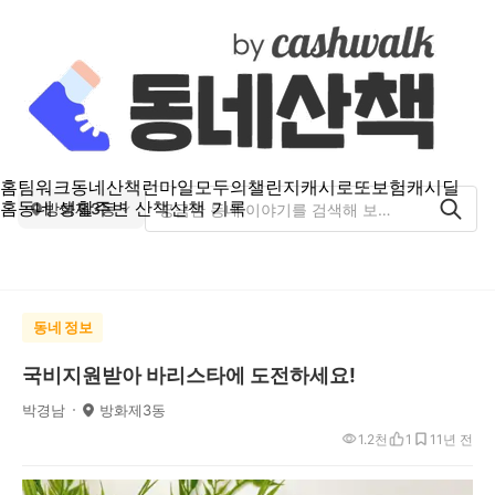
홈
팀워크
동네산책
런마일
모두의챌린지
캐시로또
보험
캐시딜
홈
동네 생활
주변 산책
산책 기록
방화제3동
동네 정보
국비지원받아 바리스타에 도전하세요!
박경남
방화제3동
1.2천
1
1
1년 전