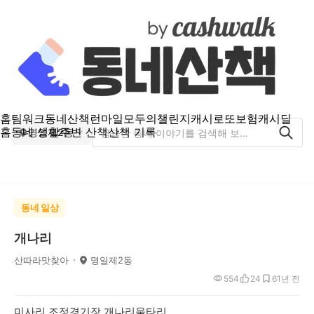
홈
팀워크
동네산책
런마일
모두의챌린지
캐시로또
보험
캐시딜
홈
동네 생활
주변 산책
산책 기록
명일제2동
동네 일상
개나리
산따라맛찾아
명일제2동
554
24
6
1년 전
미사리 조정경기장 개나리울타리