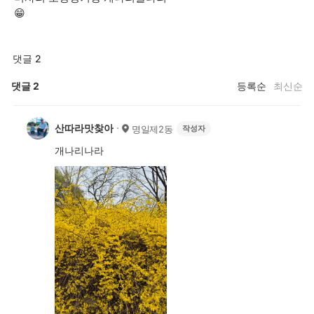
😁
댓글 2
댓글
2
등록순
최신순
산따라맛찾아
명일제2동
작성자
개나리나라