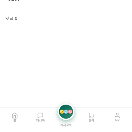
댓글 0
7
21
42
홈
캐시톡
통계
MY
캐시로또