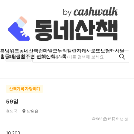
홈
팀워크
동네산책
런마일
모두의챌린지
캐시로또
보험
캐시딜
홈
동네 생활
주변 산책
산책 기록
남원읍
산책기록 자랑하기
59일
현영국
남원읍
563
15
5
1년 전
10,200