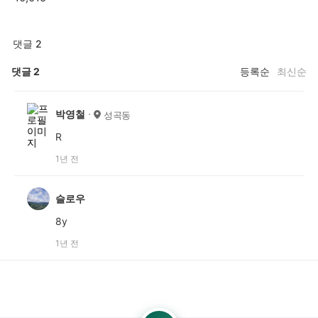
댓글 2
댓글
2
등록순
최신순
박영철
성곡동
R
1년 전
슬로우
8y
1년 전