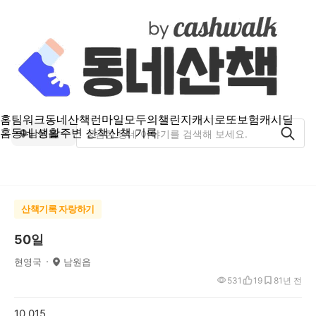
홈
팀워크
동네산책
런마일
모두의챌린지
캐시로또
보험
캐시딜
홈
동네 생활
주변 산책
산책 기록
남원읍
산책기록 자랑하기
50일
현영국
남원읍
531
19
8
1년 전
10,015