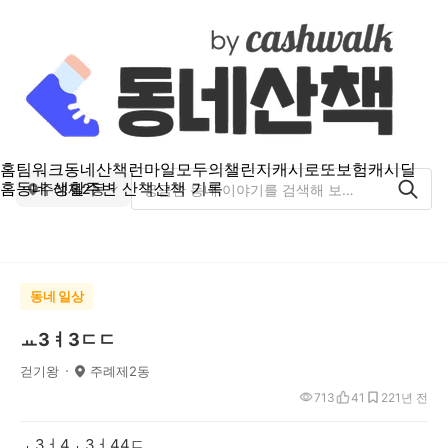
홈
팀워크
동네산책
런마일
모두의챌린지
캐시로또
보험
캐시딜
홈
동네 생활
주변 산책
산책 기록
주례제2동
동네 일상
ㅛ3ㅕ3ㄷㄷ
걷기왕
주례제2동
713
41
22
1년 전
ㅗ3ㅓ4ㅗ3ㅓ44ㄷ