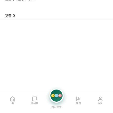
댓글 0
7
21
42
홈
캐시톡
통계
MY
캐시로또