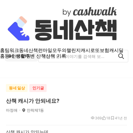
홈
팀워크
동네산책
런마일
모두의챌린지
캐시로또
보험
캐시딜
홈
동네 생활
주변 산책
산책 기록
안락제1동
동네 일상
인기글
산책 캐시가 안되네요?
마정애
안락제1동
369
18
4
1년 전
산책 캐시가 안되는데