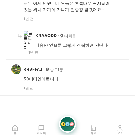
저두 어제 안됐는데 오늘은 초록나무 표시되어
있는 위치 가까이 가니까 인증창 열렸어요~
1년 전
KRAAQDD
태화동
다솜양 앞으룬 그렇게 적립하면 된단다
1년 전
KRVFFAJ
송도1동
50미터안에됩니다.
1년 전
7
21
42
홈
캐시톡
통계
MY