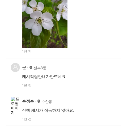
1년 전
문
선부3동
캐시적립안내가안뜨네요
1년 전
손정순
수안동
산책 캐시가 작동하지 않아요.
1년 전