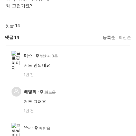
왜 그런가요?
댓글 14
댓글
14
등록순
최신순
미소
방화제3동
저도 안되네요
1년 전
배영희
화도읍
저도 그래요
1년 전
^^~
배방읍