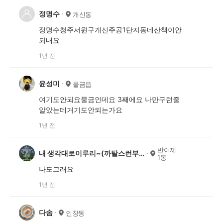
정명수
개신동
정명수청주서윈구개신주공1단지동네산책이안
되내요
1년 전
윤성미
물금읍
여기도안되요물금인데요 3째에요 나만구런줄
알았는데거기도안되는가요
1년 전
반여제
내 생각대로이루리~(까탈스런부처)
1동
나도그래요
1년 전
다솜
인창동