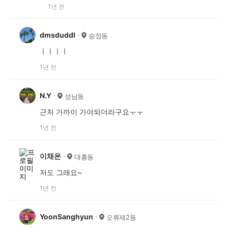
1년 전
dmsduddl
송정동
ㅣㅣㅣㅣ
1년 전
N.Y
성남동
근처 가까이 가야되더라구요ㅜㅜ
1년 전
이채온
대흥동
저도 그래요~
1년 전
YoonSanghyun
오류제2동