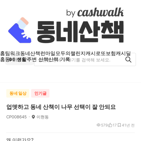
홈
팀워크
동네산책
런마일
모두의챌린지
캐시로또
보험
캐시딜
홈
동네 생활
주변 산책
산책 기록
이현동
동네 일상
인기글
업뎃하고 동네 산책이 나무 선택이 잘 안되요
CP008645
이현동
579
17
4
1년 전
왜 이런가요?