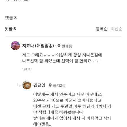
댓글 8
댓글
8
등록순
최신순
지효나 (매일발송)
월계동
저도 그래요ㅠㅠㅠ 이상하게 항상 지나온길에
나무선택 잘 되었는데 선택이 잘 안되요 ㅠㅠ
1년 전
김근영
하계2동
어떻게든 캐시 안주려고 자꾸 바꾸네요,,
20주던거 10으로 바꾼지 얼마나됐다고
이젠 근처 가도 주던걸 아주 최단거리까지 가
야 적립되게끔 바꿔놨습니다
쌓이는 재미가 없어서 캐시 다 바꿔먹고 삭제
해야겟음,,