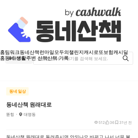
홈
팀워크
동네산책
런마일
모두의챌린지
캐시로또
보험
캐시딜
홈
동네 생활
주변 산책
산책 기록
대명동
동네 일상
동네산책 원래대로
똗힝
대명동
512
36
3
1년 전
동네산책 원래대로 돌려주시면 안되나요 바뀌고 나서 너무 불