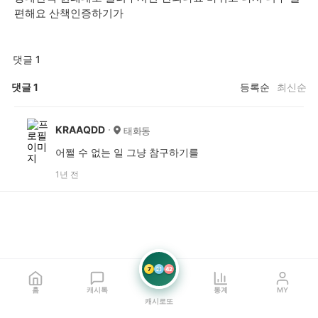
편해요 산책인증하기가
댓글 1
댓글
1
등록순
최신순
KRAAQDD
태화동
어쩔 수 없는 일 그냥 참구하기를
1년 전
7
21
42
홈
캐시톡
통계
MY
캐시로또