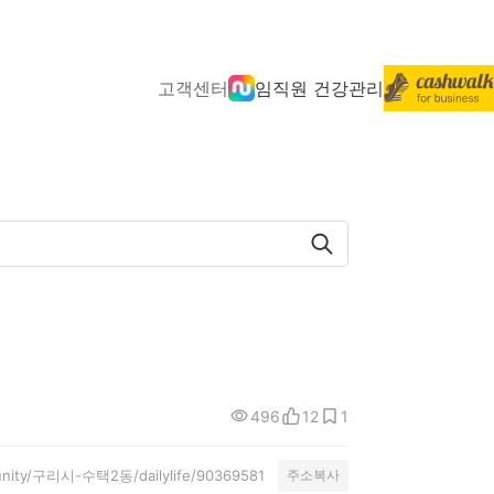
고객센터
임직원 건강관리
496
12
1
munity/구리시-수택2동/dailylife/90369581
주소복사