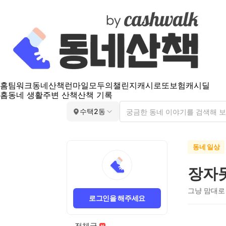
홈
팀워크
동네산책
런마일
모두의챌린지
캐시로또
보험
캐시딜
홈
동네 생활
주변 산책
산책 기록
수택2동
동네 일상
장자
그냥 맘대로
로그인을 해주세요
전체글