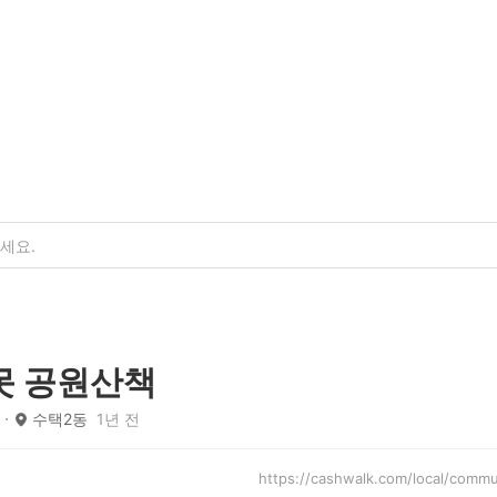
못 공원산책
수택2동
1년 전
https://cashwalk.com/local/com