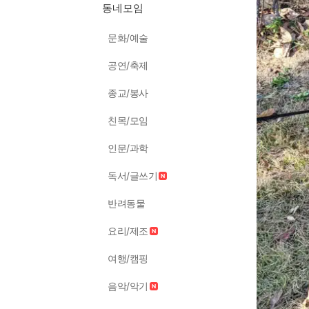
동네모임
문화/예술
공연/축제
종교/봉사
친목/모임
인문/과학
독서/글쓰기
반려동물
요리/제조
여행/캠핑
음악/악기