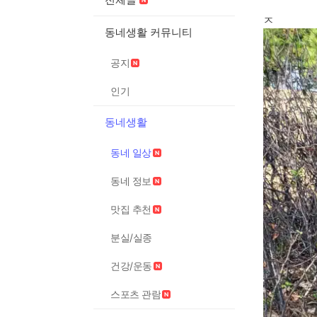
ㅈ
동네생활 커뮤니티
공지
인기
동네생활
동네 일상
동네 정보
맛집 추천
분실/실종
건강/운동
스포츠 관람