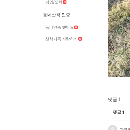
게임/오락
동네산책 인증
동네인증 했어요
산책기록 자랑하기
댓글 1
댓글
1
곽용