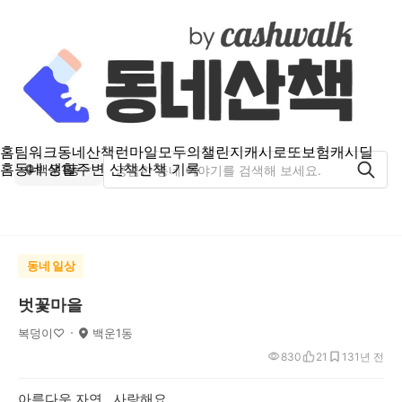
홈
팀워크
동네산책
런마일
모두의챌린지
캐시로또
보험
캐시딜
홈
동네 생활
주변 산책
산책 기록
백운1동
동네 일상
벗꽃마을
복덩이♡
백운1동
830
21
13
1년 전
아름다운 자연 사랑해요