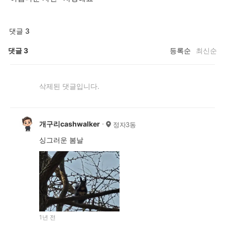
댓글 3
댓글
3
등록순
최신순
삭제된 댓글입니다.
개구리cashwalker
정자3동
싱그러운 봄날
1년 전