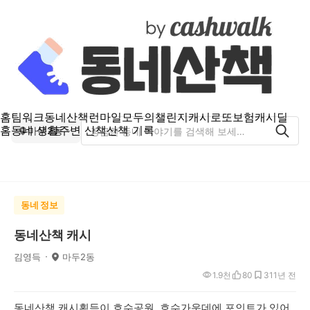
홈
팀워크
동네산책
런마일
모두의챌린지
캐시로또
보험
캐시딜
홈
동네 생활
주변 산책
산책 기록
마두2동
동네 정보
동네산책 캐시
김영득
마두2동
1.9천
80
31
1년 전
동네산책 캐시획득이 호수공원 호수가운데에 포인트가 있어