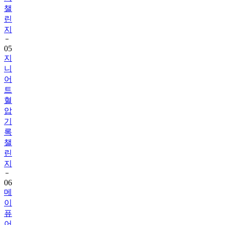
챌
린
지
05
지
니
어
트
혈
압
기
록
챌
린
지
06
메
이
퓨
어