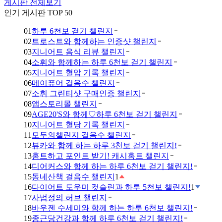
게시판 전체보기
인기 게시판 TOP 50
01
하루 6천보 걷기 챌린지
02
트로스트와 함께하는 인증샷 챌린지
03
지니어트 음식 리뷰 챌린지
04
소휘와 함께하는 하루 6천보 걷기 챌린지
05
지니어트 혈압 기록 챌린지
06
메이퓨어 걸음수 챌린지
07
소휘 그린티샷 구매인증 챌린지
08
앱스토리몰 챌린지
09
AGE20'S와 함께♡하루 6천보 걷기 챌린지
10
지니어트 혈당 기록 챌린지
11
모두의챌린지 걸음수 챌린지
12
뷰카와 함께 하는 하루 3천보 걷기 챌린지!
13
홈트하고 포인트 받기! 캐시홈트 챌린지
14
디어커스와 함께 하는 하루 6천보 걷기 챌린지!
15
동네산책 걸음수 챌린지
1
16
다이어트 도우미 컷슬린과 하루 5천보 챌린지!
1
17
사법정의 허브 챌린지
18
바우젠 수세미와 함께 하는 하루 6천보 챌린지!
19
종근당건강과 함께 하루 6천보 걷기 챌린지!