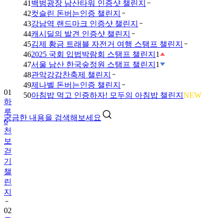
41
백범광장 남산타워 인증샷 챌린지
42
컷슬린 돈버는인증 챌린지
43
강남역 랜드마크 인증샷 챌린지
44
캐시딜의 발견 인증샷 챌린지
45
김제 황금 트래블 자전거 여행 스탬프 챌린지
46
2025 국회 입법박람회 스탬프 챌린지
1
47
서울 남산 한국숲정원 스탬프 챌린지
1
48
관악강감찬축제 챌린지
49
제나벨 돈버는인증 챌린지
01
50
아침밥 먹고 인증하자! 모두의 아침밥 챌린지
NEW
하
루
궁금한 내용을 검색해보세요
6
천
보
걷
기
챌
린
지
02