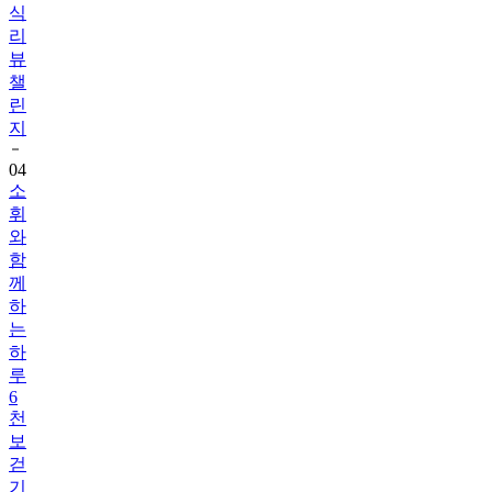
식
리
뷰
챌
린
지
04
소
휘
와
함
께
하
는
하
루
6
천
보
걷
기