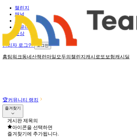
챌린지
채널
소식
커뮤니티
보상
관리자 로그인
로그인
홈
팀워크
동네산책
런마일
모두의챌린지
캐시로또
보험
캐시딜
🏆
커뮤니티 랭킹
즐겨찾기
게시판 제목의
아이콘을 선택하면
즐겨찾기에 추가됩니다.