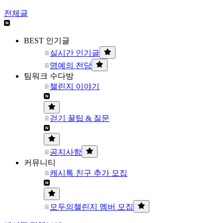
전체글
BEST 인기글
실시간 인기글
명예의 전당
팀워크 수다방
챌린지 이야기
걷기 꿀팁 & 질문
공지사항
커뮤니티
캐시톡 친구 추가 모집
모두의챌린지 멤버 모집