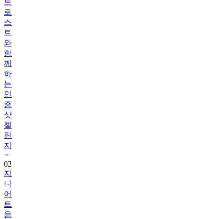
트
로
스
트
와
함
께
하
는
인
증
샷
챌
린
지
03
지
니
어
트
음