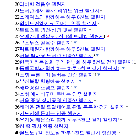
20
리비힐 걸음수 챌린지
21
도서관에서 놀자! 리워드 워크 챌린지
22
스케쳐스와 함께하는 하루 8천보 챌린지
23
와이드어웨이크 돈버는 인증 챌린지
24
트로스트 명언/성경 댓글 챌린지
25
오메가메 갱상도 3산 3색 트레킹 챌린지
8
26
구스투스 걸음수 챌린지
1
27
락토페린과 함께하는 하루 5천보 챌린지!
28
서울 별마당 도서관 인증샷 챌린지
2
29
한국마라톤협회 공인 런닝화 하루 5천보 걷기 챌린지!
1
30
동백국밥과 함께 하는 하루 6천보 걷기 챌린지!
1
31
소휘 푸룬구미 돈버는 인증 챌린지!
1
32
부산북항 힐링해봄 챌린지
1
33
해파랑길 스탬프 챌린지
1
34
소휘 애사비구미 돈버는 인증 챌린지
35
서울 중랑 장미공원 인증샷 챌린지
36
케어온 관절 토탈케어로 관절 튼튼한 걷기 챌린지
37
키토선생 돈버는 인증 챌린지
38
유기농 레몬즙과 함께 하루 6천보 걷기 챌린지!
39
한 줄 필사 인증 챌린지
40
탈모도우미 판토딜 하루 5천보 챌린지 첫진행!