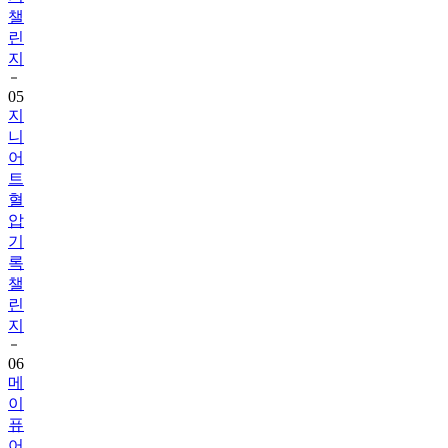
챌
린
지
05
지
니
어
트
혈
압
기
록
챌
린
지
06
메
이
퓨
어