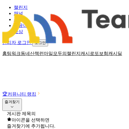
챌린지
채널
소식
커뮤니티
보상
관리자 로그인
로그인
홈
팀워크
동네산책
런마일
모두의챌린지
캐시로또
보험
캐시딜
🏆
커뮤니티 랭킹
즐겨찾기
게시판 제목의
아이콘을 선택하면
즐겨찾기에 추가됩니다.