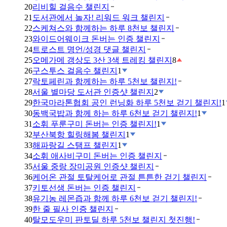
20
리비힐 걸음수 챌린지
21
도서관에서 놀자! 리워드 워크 챌린지
22
스케쳐스와 함께하는 하루 8천보 챌린지
23
와이드어웨이크 돈버는 인증 챌린지
24
트로스트 명언/성경 댓글 챌린지
25
오메가메 갱상도 3산 3색 트레킹 챌린지
8
26
구스투스 걸음수 챌린지
1
27
락토페린과 함께하는 하루 5천보 챌린지!
28
서울 별마당 도서관 인증샷 챌린지
2
29
한국마라톤협회 공인 런닝화 하루 5천보 걷기 챌린지!
1
30
동백국밥과 함께 하는 하루 6천보 걷기 챌린지!
1
31
소휘 푸룬구미 돈버는 인증 챌린지!
1
32
부산북항 힐링해봄 챌린지
1
33
해파랑길 스탬프 챌린지
1
34
소휘 애사비구미 돈버는 인증 챌린지
35
서울 중랑 장미공원 인증샷 챌린지
36
케어온 관절 토탈케어로 관절 튼튼한 걷기 챌린지
37
키토선생 돈버는 인증 챌린지
38
유기농 레몬즙과 함께 하루 6천보 걷기 챌린지!
39
한 줄 필사 인증 챌린지
40
탈모도우미 판토딜 하루 5천보 챌린지 첫진행!