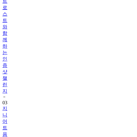
트
로
스
트
와
함
께
하
는
인
증
샷
챌
린
지
03
지
니
어
트
음