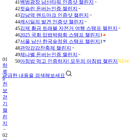
41
백범광장 남산타워 인증샷 챌린지
42
컷슬린 돈버는인증 챌린지
43
강남역 랜드마크 인증샷 챌린지
44
캐시딜의 발견 인증샷 챌린지
45
김제 황금 트래블 자전거 여행 스탬프 챌린지
46
2025 국회 입법박람회 스탬프 챌린지
1
47
서울 남산 한국숲정원 스탬프 챌린지
1
48
관악강감찬축제 챌린지
49
제나벨 돈버는인증 챌린지
01
50
아침밥 먹고 인증하자! 모두의 아침밥 챌린지
NEW
하
루
궁금한 내용을 검색해보세요
6
천
보
걷
기
챌
린
지
02