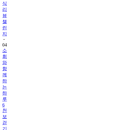
식
리
뷰
챌
린
지
04
소
휘
와
함
께
하
는
하
루
6
천
보
걷
기