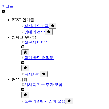
전체글
BEST 인기글
실시간 인기글
명예의 전당
팀워크 수다방
챌린지 이야기
걷기 꿀팁 & 질문
공지사항
커뮤니티
캐시톡 친구 추가 모집
모두의챌린지 멤버 모집