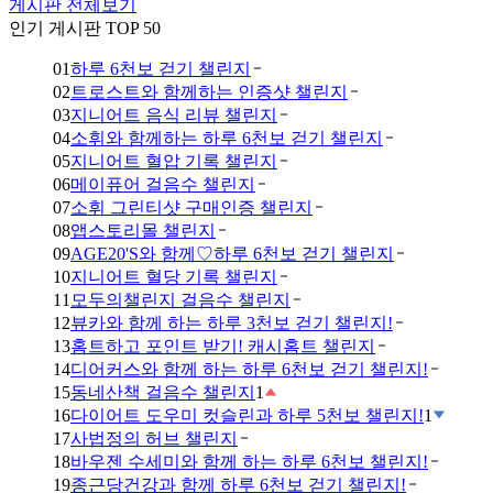
게시판 전체보기
인기 게시판 TOP 50
01
하루 6천보 걷기 챌린지
02
트로스트와 함께하는 인증샷 챌린지
03
지니어트 음식 리뷰 챌린지
04
소휘와 함께하는 하루 6천보 걷기 챌린지
05
지니어트 혈압 기록 챌린지
06
메이퓨어 걸음수 챌린지
07
소휘 그린티샷 구매인증 챌린지
08
앱스토리몰 챌린지
09
AGE20'S와 함께♡하루 6천보 걷기 챌린지
10
지니어트 혈당 기록 챌린지
11
모두의챌린지 걸음수 챌린지
12
뷰카와 함께 하는 하루 3천보 걷기 챌린지!
13
홈트하고 포인트 받기! 캐시홈트 챌린지
14
디어커스와 함께 하는 하루 6천보 걷기 챌린지!
15
동네산책 걸음수 챌린지
1
16
다이어트 도우미 컷슬린과 하루 5천보 챌린지!
1
17
사법정의 허브 챌린지
18
바우젠 수세미와 함께 하는 하루 6천보 챌린지!
19
종근당건강과 함께 하루 6천보 걷기 챌린지!