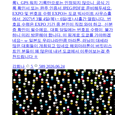
록). GPS 워치 기록만으로는 인정되지 않으니 공식 기
록 확인서 또는 완주 인증서 JPEG/PDF로 준비해두세요.
EXPO 및 번호표 수령 EXPO는 도쿄 빅사이트 사우스홀
에서 2027년 3월 4일(목) ~ 6일(토) 사흘간 열립니다. 번
호표 수령은 EXPO 기간 중 본인이 직접 와야 하고, 신분
증 확인이 필수예요. 대회 당일에는 번호표 수령이 불가
하니 미리 방문해야 합니다. 이 핑계로 도쿄를 가야하겠
네요~ ㅠ 일본도 우리나라만큼 마라톤, 러닝이 대세라
많은 대회들이 개최되고 있네요 해외마라톤이 버킷리스
트인 분들이 꽤 많은데 내년 도쿄에서 이루어보는걸 추
천드립니다 ㅎ
강희나
5
589
2026.06.24