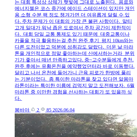
는 대회 특성상 상체가 햇빛에 그대로 노출된다. 음료와
에너지젤은 코스 중간에 에이드 스테이션이 있지만 개인
용 소형 수분 팩 정도 챙겨가면 더 여유롭게 달릴 수 있
다. 주차 문제가 이 대회의 가장 큰 불편 사항이다. 말티
고개 일대가 워낙 좁은 도로여서 주차 공간이 제한적이
다. 대회 당일 교통 통제도 있기 때문에 대중교통이나
카풀을 적극 활용하는걸 추천 완주 후기 평지 10km와는
다른 도전이었고 덕분에 성취감도 달랐다. 더운 날 마라
톤을 개인적으로 정말 좋아하는데 산에서하는거라 분위
기가 좋아서 매년 만족하고있다. 중~고수분들에게 추천.
완주 후에는 유황온천을 예약했었던터라 바로 이동했다.
달리고 나서 온천에 들어가니 근육 피로가 한방에 풀리
는 기분이었다. 좀 특이한 마라톤을 찾고 있다면 알몸마
라톤이라는 특이한 이름에 겁먹지 말고 도전해보자. 6월
마라톤 중 이만한 경험을 선사하는 대회가 또 있을까 싶
다.
붐바야
2
85
2026.06.04