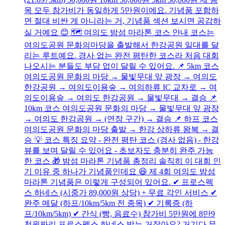
목 모두 참가비가 동일하게 5만원이에요. 기념품 포함하
면 절대 비싼 게 아니라는 거, 기념품 섹션 보시면 공감하
실 거예요 😊 🗺 여의도 밤섬 마라톤 코스 안내 코스는
여의도공원 문화의마당을 출발해서 한강공원 일대를 달
리는 루트예요. 경사 없는 완전 평탄한 코스라 처음 대회
나오시는 분들도 부담 없이 달릴 수 있어요. 📌 5km 코스
여의도공원 문화의 마당 → 물빛무대 앞 광장 → 여의도
한강공원 → 여의도이용숲 → 여의하류 IC 교차로 → 여
의도이용숲 → 여의도 한강공원 → 물빛무대 → 결승 📌
10km 코스 여의도공원 문화의 마당 → 물빛무대 앞 광장
→ 여의도 한강공원 → (연장 구간) → 결승 📌 하프 코스
여의도공원 문화의 마당 출발 → 한강 상하류 왕복 → 결
승 💡 코스 특징 요약 - 완전 평탄 코스 (경사 없음) - 한강
뷰를 보며 달릴 수 있어요 - 초보자도 충분히 완주 가능
한 코스 🎁 밤섬 마라톤 기념품 총정리 솔직히 이 대회 인
기 이유 중 하나가 기념품인데요 😆 제 4회 여의도 밤섬
마라톤 기념품은 이렇게 구성되어 있어요. ✔ 프로스펙
스 하네스 (시중가 89,000원 상당) + 무료 각인 서비스 ✔
완주 메달 (하프/10km/5km 전 종목) ✔ 기록증 (하
프/10km/5km) ✔ 간식 (빵, 음료수) 참가비 5만원에 8만9
천원짜리 프로스펙스 하네스 받는 거잖아요? 거기다 무