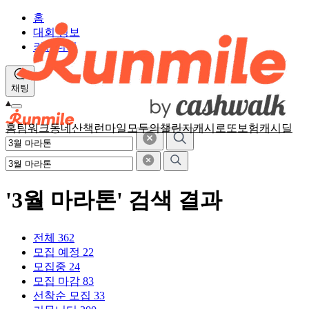
홈
대회 정보
커뮤니티
채팅
홈
팀워크
동네산책
런마일
모두의챌린지
캐시로또
보험
캐시딜
'3월 마라톤' 검색 결과
전체
362
모집 예정
22
모집중
24
모집 마감
83
선착순 모집
33