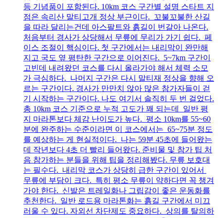
등 기념품이 포함된다. 10km 코스 구간별 설명 스타트 지
점은 속리산 말티고개 정상 부근이다. 꼬불꼬불한 산길
을 따라 달리는건데 아스팔트와 흙길이 번갈아 나온다.
처음부터 경사가 상당해서 무릎에 무리가 가기 쉽다. 페
이스 조절이 핵심이다. 첫 구간에서는 내리막이 완만해
지고 국도 옆 평탄한 구간으로 이어진다. 5~7km 구간이
고빈데 내려왔던 코스를 다시 올라가야 해서 체력 소모
가 극심하다. 나머지 구간은 다시 말티재 정상을 향해 오
르는 구간이다. 경사가 만만치 않아 많은 참가자들이 걷
기 시작하는 구간이다. 나도 여기서 솔직히 두 번 걸었다.
총 10km 코스 기준으로 누적 고도가 꽤 되는데 일반 평
지 마라톤보다 체감 난이도가 높다. 평소 10km를 55~60
분에 완주하는 수준이라면 이 코스에서는 65~75분 정도
를 예상하는 게 현실적이다. 나는 59분 45초에 들어왔는
데 작년보다 4초 더 빨리 들어왔다. 준비물 및 참가 팁 처
음 참가하는 분들을 위해 팁을 정리해봤다. 무릎 보호대
는 필수다. 내리막 코스가 상당히 급한 구간이 있어서
무릎에 부담이 크다. 특히 평소 무릎이 약하다면 꼭 챙겨
가야 한다. 신발은 트레일화나 그립감이 좋은 운동화를
추천한다. 일반 로드용 마라톤화는 흙길 구간에서 미끄
러울 수 있다. 자외선 차단제도 중요하다. 상의를 탈의하