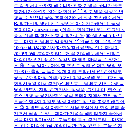
료 각인 서비스까지 해주니까 진짜 기념품 하나만 봐도
참가비가 아깝지 않은 대회예요 🙌 ※ 기념품 색상은 변
경될 수 있으니 공식 홈페이지에서 최종 확인해주세요!
📝 참가 신청 방법 접수 방법은 아주 간단해요! 1. 공식
홈페이지(bamseom.com) 접속 2. 회원가입 또는 로그인 3.
종목 선택 후 참가 신청 4. 참가비 50,000원 입금 5. 배번
호는 대회 전 택배로 발송돼요 💡 입금 계좌 : 우리은행
1005-004-624708 / (사)대한생활체육연맹 접수 마감이
2026년 5월 20일까지라는 거 꼭 기억해두세요! 선착순
마감이라 인기 종목은 생각보다 빨리 마감될 수 있거든
요 😅 📌 꼭 알아두어야 할 포인트 정리 ✔ 대회 당일 오
전 08:00 출발 → 늦지 않게 미리 도착하세요! ✔ 여의도
공원 문화의마당 집결 (5호선 여의나루역 또는 9호선 국
회의사당역 이용 추천) ✔ 배번호는 택배로 사전 수령 →
당일 반드시 지참 ✔ 협찬사 : 정식품, 그린비아, 햅스 ✔
코스 변경 등 공지사항은 공식 홈페이지에서 확인 필수!
오늘은 제 4회 여의도 밤섬 마라톤 정보를 총정리해봤어
요 😊 여의도 밤섬 마라톤은 서울 도심에서 한강 뷰를 즐
기면서 달릴 수 있는 데다가 기념품 퀄리티까지 좋아서
처음 대회 참가하시는 분들한테 특히 추천드리는 대회예
요. 접수 마감이 5월 20일이니까 관심 있으신 분들은 지