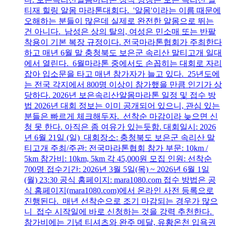
티재 힐링 알몸 마라톤대회다. '알몸'이라는 이름 때문에
오해하는 분들이 많은데 실제로 완전한 알몸으로 뛰는
건 아니다. 남성은 상의 탈의, 여성은 민소매 또는 반팔
착용이 기본 복장 규정이다. 전국마라톤협회가 주최한다
하고 매년 6월 말 충청북도 보은군 속리산 말티고개 일대
에서 열린다. 6월마라톤 중에서도 손꼽히는 대회로 자리
잡아 입소문을 타고 매년 참가자가 늘고 있다. 25년도에
는 전국 각지에서 800명 이상이 참가했을 만큼 인기가 상
당하다. 2026년 보은속리산알몸마라톤 일정 및 접수 방
법 2026년 대회 정보는 이미 공개되어 있으니, 관심 있는
분들은 빠르게 체크해두자. 선착순 마감이라 늦으면 신
청 못 한다. 아직은 좀 여유가 있는듯함. 대회일시: 2026
년 6월 21일 (일) 대회장소: 충청북도 보은군 속리산 말
티고개 주최/주관: 전국마라톤협회 참가 부문: 10km /
5km 참가비: 10km, 5km 각 45,000원 모집 인원: 선착순
700명 접수기간: 2026년 3월 5일(목) ~ 2026년 6월 1일
(월) 23:30 공식 홈페이지: mara1080.com 접수 방법은 공
식 홈페이지(mara1080.com)에서 온라인 사전 등록으로
진행된다. 매년 선착순으로 조기 마감되는 경우가 많으
니 접수 시작일에 바로 신청하는 것을 강력 추천한다.
참가비에는 기념 티셔츠와 완주 메달, 유황온천 입욕권