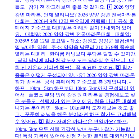
들도 참가 전 참고해보면 좋을 것 같아요. 1️⃣ 2026 양양
강변 마라톤, 언제 열리나요? 2026 양양 강변 전국마라톤
대회는 2026년 9월 12일 토요일에 진행됩니다. 공식 홈
페이지 기준으로 대회일은 아래와 같이 안내되어 있어
요. - 대회명: 2026 양양 강변 전국마라톤대회 - 대회일:
2026년 9월 12일 토요일 - 장소: 강원도 양양군 웰컴센터
및 남대천 일원 - 주소: 양양읍 남문리 210-36 9월 중순에
열리는 대회라 한여름 러닝보다 부담은 덜할 수 있지만,
당일 날씨에 따라 체감 난이도는 달라질 수 있으니 대
회 전 기온과 컨디션 체크는 꼭 필요해 보여요. 2️⃣ 참가
종목은 어떻게 구성되어 있나요? 2026 양양 강변 마라톤
참가 종목은 공식 홈페이지 기준으로 총 3개입니다. -
하프 - 10km - 5km 하프부터 10km, 5km까지 구성되어 있
어서 풀코스 부담 없이 강원권 마라톤을 경험해보고 싶
은 분들도 선택지가 있는 편이에요. 처음 마라톤 대회에
나가는 분이라면 5km나 10km부터 도전해보는 것도 좋
고, 꾸준히 러닝을 해온 분이라면 하프 참가도 고려해볼
수 있어요. 3️⃣ 참가 자격은 까다로운 편일까요? 하프,
10km, 5km 모두 신체 건강한 남녀 누구나 참가 가능합니
다! 특정 기록이 있어야 신청 가능한 엘리트 대회라기보