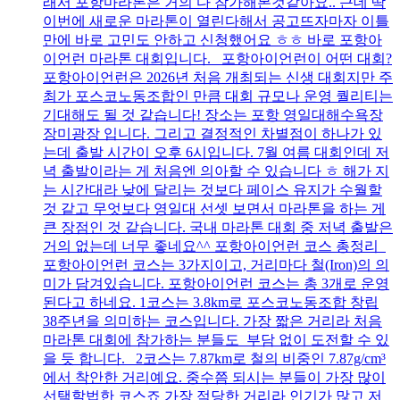
래서 포항마라톤은 거의 다 참가해본것같아요.. 근데 딱
이번에 새로운 마라톤이 열린다해서 공고뜨자마자 이틀
만에 바로 고민도 안하고 신청했어요 ㅎㅎ 바로 포항아
이언런 마라톤 대회입니다. 포항아이언런이 어떤 대회?
포항아이언런은 2026년 처음 개최되는 신생 대회지만 주
최가 포스코노동조합인 만큼 대회 규모나 운영 퀄리티는
기대해도 될 것 같습니다! 장소는 포항 영일대해수욕장
장미광장 입니다. 그리고 결정적인 차별점이 하나가 있
는데 출발 시간이 오후 6시입니다. 7월 여름 대회인데 저
녁 출발이라는 게 처음엔 의아할 수 있습니다 ㅎ 해가 지
는 시간대라 낮에 달리는 것보다 페이스 유지가 수월할
것 같고 무엇보다 영일대 선셋 보면서 마라톤을 하는 게
큰 장점인 것 같습니다. 국내 마라톤 대회 중 저녁 출발은
거의 없는데 너무 좋네요^^ 포항아이언런 코스 총정리
포항아이언런 코스는 3가지이고, 거리마다 철(Iron)의 의
미가 담겨있습니다. 포항아이언런 코스는 총 3개로 운영
된다고 하네요. 1코스는 3.8km로 포스코노동조합 창립
38주년을 의미하는 코스입니다. 가장 짧은 거리라 처음
마라톤 대회에 참가하는 분들도 부담 없이 도전할 수 있
을 듯 합니다. 2코스는 7.87km로 철의 비중인 7.87g/cm³
에서 착안한 거리예요. 중수쯤 되시는 분들이 가장 많이
선택할법한 코스죠 가장 적당한 거리라 인기가 많고 저