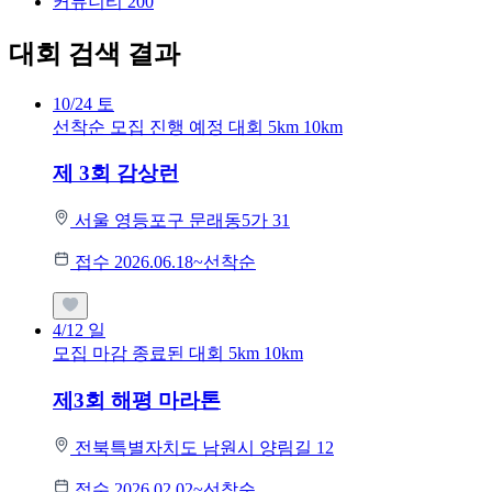
커뮤니티
200
대회 검색 결과
10/24
토
선착순 모집
진행 예정 대회
5km
10km
제 3회 감상런
서울 영등포구 문래동5가 31
접수 2026.06.18~선착순
4/12
일
모집 마감
종료된 대회
5km
10km
제3회 해평 마라톤
전북특별자치도 남원시 양림길 12
접수 2026.02.02~선착순