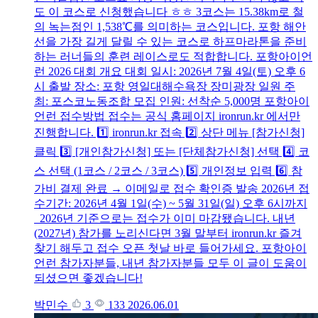
도 이 코스로 신청했습니다 ㅎㅎ 3코스는 15.38km로 철
의 녹는점인 1,538℃를 의미하는 코스입니다. 포항 해안
선을 가장 길게 달릴 수 있는 코스로 하프마라톤을 준비
하는 러너들의 훈련 레이스로도 적합합니다. 포항아이언
런 2026 대회 개요 대회 일시: 2026년 7월 4일(토) 오후 6
시 출발 장소: 포항 영일대해수욕장 장미광장 일원 주
최: 포스코노동조합 모집 인원: 선착순 5,000명 포항아이
언런 접수방법 접수는 공식 홈페이지 ironrun.kr 에서만
진행합니다. 1️⃣ ironrun.kr 접속 2️⃣ 상단 메뉴 [참가신청]
클릭 3️⃣ [개인참가신청] 또는 [단체참가신청] 선택 4️⃣ 코
스 선택 (1코스 / 2코스 / 3코스) 5️⃣ 개인정보 입력 6️⃣ 참
가비 결제 완료 → 이메일로 접수 확인증 발송 2026년 접
수기간: 2026년 4월 1일(수) ~ 5월 31일(일) 오후 6시까지
2026년 기준으로는 접수가 이미 마감됐습니다. 내년
(2027년) 참가를 노리신다면 3월 말부터 ironrun.kr 즐겨
찾기 해두고 접수 오픈 첫날 바로 들어가세요. 포항아이
언런 참가자분들, 내년 참가자분들 모두 이 글이 도움이
되셨으면 좋겠습니다!
박민수
3
133
2026.06.01