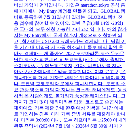
버십 가입이 먼저입니다. 가입은 marathon.tokyo 공식 홈
페이지에서 My Entry 계정을 만들면 되고, GLOBAL 멤
버로 등록하면 7월 31일부터 열리는 GLOBAL 멤버 전
용 접수에 참여할 수 있어요. 일반 추첨(8월 14일~28일)
은 국내외 모두 신청 가능한 카테고리입니다. 해외 참가
자는 My Entry에서 국제 참가자 계정으로 신청하면 되
고, 참가비는 USD 230 크레딧카드 결제입니다. 당첨 이
후 기간 내 미입금 시 자동 취소되니 통보 메일 확인 후
바로 결제하는 게 좋아요. 2027 도쿄마라톤 코스 무난무
난한 코스가 되겠네요 ㅎ 도쿄도청(신주쿠)에서 출발해
스이도바시, 우에노히로코지, 간다, 니혼바시를 지나
아사쿠사 가미나리몬 앞을 통과합니다. 이후 료고쿠, 몬
젠나카초를 거쳐 긴자로 내려온 뒤 다마치, 히비야를 지
나 도쿄역 교코도리 대로에서 피니시합니다. 도쿄의 주
요 관광 명소를 거의 다 지나는 코스라 러너에게도, 응원
하러 온 사람에게도 볼거리가 풍성한 레이스입니다. 고
저차가 크지 않아 해외마라톤 입문 코스로도 손꼽히는
대회예요. 기록 제출 안내 완주 예상 기록을 3시간 이내
로 기입하는 경우 아래 기록 증빙 서류를 제출해야 합니
다. 마라톤 3:00:00 이내, 또는 하프마라톤 1:25:00 이내의
완주 증명서 (2024년 7월 1일 ~ 2026년 6월 30일 사이 기