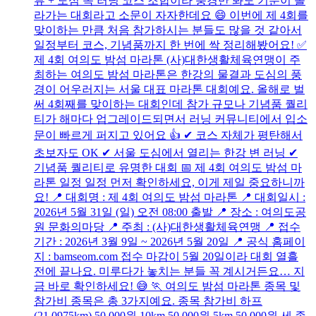
뷰 + 도심 속 러닝 코스 조합이라 풍경만 봐도 기분이 올
라가는 대회라고 소문이 자자한데요 😄 이번에 제 4회를
맞이하는 만큼 처음 참가하시는 분들도 많을 것 같아서
일정부터 코스, 기념품까지 한 번에 싹 정리해봤어요! ✅
제 4회 여의도 밤섬 마라톤 (사)대한생활체육연맹이 주
최하는 여의도 밤섬 마라톤은 한강의 물결과 도심의 풍
경이 어우러지는 서울 대표 마라톤 대회예요. 올해로 벌
써 4회째를 맞이하는 대회인데 참가 규모나 기념품 퀄리
티가 해마다 업그레이드되면서 러닝 커뮤니티에서 입소
문이 빠르게 퍼지고 있어요 👍 ✔ 코스 자체가 평탄해서
초보자도 OK ✔ 서울 도심에서 열리는 한강 변 러닝 ✔
기념품 퀄리티로 유명한 대회 📅 제 4회 여의도 밤섬 마
라톤 일정 일정 먼저 확인하세요, 이게 제일 중요하니까
요! 📍 대회명 : 제 4회 여의도 밤섬 마라톤 📍 대회일시 :
2026년 5월 31일 (일) 오전 08:00 출발 📍 장소 : 여의도공
원 문화의마당 📍 주최 : (사)대한생활체육연맹 📍 접수
기간 : 2026년 3월 9일 ~ 2026년 5월 20일 📍 공식 홈페이
지 : bamseom.com 접수 마감이 5월 20일이라 대회 열흘
전에 끝나요. 미루다가 놓치는 분들 꼭 계시거든요… 지
금 바로 확인하세요! 😅 🏃 여의도 밤섬 마라톤 종목 및
참가비 종목은 총 3가지예요. 종목 참가비 하프
(21.0975km) 50,000원 10km 50,000원 5km 50,000원 세 종