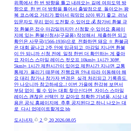
위쪽에서 한 번 방향을 틀고 내려오는 길에 여의도역 방
향으로 한 번 더 방향을 틀어서 출발점으로 돌아오는 왕
복 코스예요 거리가 짧아서 워밍업 삼아 뛰기 좋고 러닝
입문자도 무리 없이 도전할 수 있어요 💰 참가비 환불 규
정 환불은 접수 마감일까지만 신청할 수 있어요 홈페이
지에 있는 환불신청서(구글폼) 작성해서 제출하면 되고
확인은 사무국(1566-1936)으로 전화하면 돼요 ㅎ 환불금
은 대회 끝나고 2주 안에 입금되고 마감일 지나면 환불
이 안 되니까 신청 전에 일정 한번 더 확인하는 게 좋아
요 자이스 스마일 레이스 컷오프 10km는 1시간 30분
5km는 1시간 제한시간이 있어요 제한시간 지나면 교통
통제가 풀리기 때문에 진행요원 안내 따라 이동해야 해
요 대리 참가나 참가자 변경은 실격 처리되고 기록증도
안 나오니까 참고하세요..! 이번 가을에 한강뷰 보면서
부담 없이 뛸 수 있는 대회 찾으신다면 자이스 스마일
레이스 괜찮은 선택인 것 같아요 정확한 기념품, 시상 내
용은 공식 홈페이지에 추후 공지된다고 하니 나오는 대
로 다시 업데이트할게요 bb
도시녀자
2
20
2026.08.05