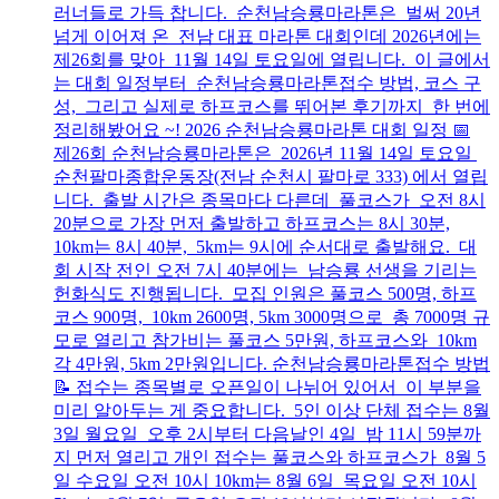
러너들로 가득 찹니다. 순천남승룡마라톤은 벌써 20년
넘게 이어져 온 전남 대표 마라톤 대회인데 2026년에는
제26회를 맞아 11월 14일 토요일에 열립니다. 이 글에서
는 대회 일정부터 순천남승룡마라톤접수 방법, 코스 구
성, 그리고 실제로 하프코스를 뛰어본 후기까지 한 번에
정리해봤어요 ~! 2026 순천남승룡마라톤 대회 일정 📅
제26회 순천남승룡마라톤은 2026년 11월 14일 토요일
순천팔마종합운동장(전남 순천시 팔마로 333) 에서 열립
니다. 출발 시간은 종목마다 다른데 풀코스가 오전 8시
20분으로 가장 먼저 출발하고 하프코스는 8시 30분,
10km는 8시 40분, 5km는 9시에 순서대로 출발해요. 대
회 시작 전인 오전 7시 40분에는 남승룡 선생을 기리는
헌화식도 진행됩니다. 모집 인원은 풀코스 500명, 하프
코스 900명, 10km 2600명, 5km 3000명으로 총 7000명 규
모로 열리고 참가비는 풀코스 5만원, 하프코스와 10km
각 4만원, 5km 2만원입니다. 순천남승룡마라톤접수 방법
📝 접수는 종목별로 오픈일이 나뉘어 있어서 이 부분을
미리 알아두는 게 중요합니다. 5인 이상 단체 접수는 8월
3일 월요일 오후 2시부터 다음날인 4일 밤 11시 59분까
지 먼저 열리고 개인 접수는 풀코스와 하프코스가 8월 5
일 수요일 오전 10시 10km는 8월 6일 목요일 오전 10시