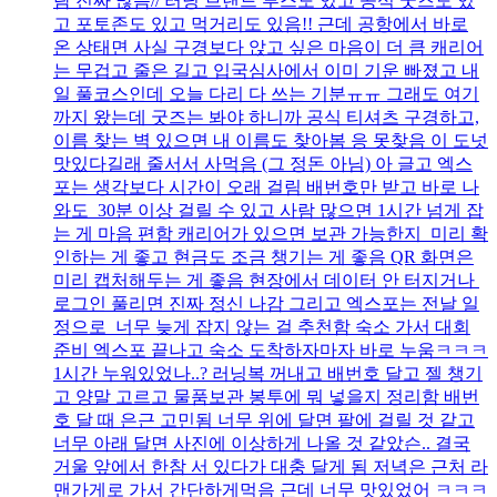
람 진짜 많음// 러닝 브랜드 부스도 있고 공식 굿즈도 있
고 포토존도 있고 먹거리도 있음!! 근데 공항에서 바로
온 상태면 사실 구경보다 앉고 싶은 마음이 더 큼 캐리어
는 무겁고 줄은 길고 입국심사에서 이미 기운 빠졌고 내
일 풀코스인데 오늘 다리 다 쓰는 기분ㅠㅠ 그래도 여기
까지 왔는데 굿즈는 봐야 하니까 공식 티셔츠 구경하고,
이름 찾는 벽 있으면 내 이름도 찾아봄 응 못찾음 이 도넛
맛있다길래 줄서서 사먹음 (그 정돈 아님) 아 글고 엑스
포는 생각보다 시간이 오래 걸림 배번호만 받고 바로 나
와도 30분 이상 걸릴 수 있고 사람 많으면 1시간 넘게 잡
는 게 마음 편함 캐리어가 있으면 보관 가능한지 미리 확
인하는 게 좋고 현금도 조금 챙기는 게 좋음 QR 화면은
미리 캡처해두는 게 좋음 현장에서 데이터 안 터지거나
로그인 풀리면 진짜 정신 나감 그리고 엑스포는 전날 일
정으로 너무 늦게 잡지 않는 걸 추천함 숙소 가서 대회
준비 엑스포 끝나고 숙소 도착하자마자 바로 누움ㅋㅋㅋ
1시간 누워있었나..? 러닝복 꺼내고 배번호 달고 젤 챙기
고 양말 고르고 물품보관 봉투에 뭐 넣을지 정리함 배번
호 달 때 은근 고민됨 너무 위에 달면 팔에 걸릴 것 같고
너무 아래 달면 사진에 이상하게 나올 것 같았슨.. 결국
거울 앞에서 한참 서 있다가 대충 달게 됨 저녁은 근처 라
맨가게로 가서 간단하게먹음 근데 너무 맛있었어 ㅋㅋㅋ