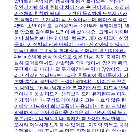
밟아보면 곤약처럼 탱글하게 튕겨 올라오는 감각이라
첫인상이랑 실제 주행감 차이가 꽤 큰 편이에요. 조깅 페
이스처럼 천천히 뛸 때는 쿠션만 물컹하게 느껴지고 카
본 플레이트 존재감이 잘 안 살아나는데 페이스를 킬로
4분대 초반 이하로 끌어올리는 순간부터 플레이트가 발
을 앞으로 밀어주는 느낌이 확 살아나요. 그래서 이지런
이나 회복런보다는 인터벌, 템포런, 레이스 당일에 신었
을 때 이 신발의 진짜 매력이 나오는거 같아염 ✨ 써코니
엔돌핀 엘리트 3 장점 최대 장점은 에너지 리턴이에요.
40mm 스택에 폼을 이중으로 쌓은 만큼 착지 충격이 확
실히 줄어들면서도 반발력은 죽지 않아서 장거리 뒤쪽
구간에서도 다리가 덜 무거워진다는 평이 많았어요. 그
리고 전작인 엘리트2보다 좌우 흔들림이 줄어들어서 카
본화 특유의 불안정한 느낌이 덜하다는 이야기도 꾸준
히 나와요. 160km 넘게 신어본 후기에서도 미드솔 반발
력이나 아웃솔 마모가 생각보다 오래 유지된다는 이야
기가 있어서 내구성도 레이싱화치고는 나쁘지 않은 편
이에요. 미드솔이 최상급폼이 사용되어서 뛸 때도 말랑
말랑하게 잘 뛰어져용!! 😅 아쉬운 점 쿠션이 워낙 높고
부드럽다 보니 발목이나 착지가 불안정한 러너한테는
오히려 어색하게 느껴질 수 있어요. 지지력 항목도 공식
스펙에서 낮게 표시되는 만큼 안정화 러닝화에 익숙한