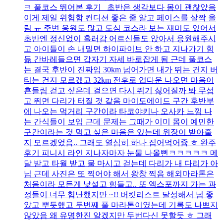
ㅋ 풀코스 뛰어본 후기 초반은 생각보다 몸이 괜찮았음
이게 제일 위험함 컨디션 좋은 줄 알고 페이스를 살짝 올
림 ㅠ 주변 응원도 많고 도심 코스라 보는 재미도 있어서
초반엔 정신없이 흘러감 어르신들도 앉아서 응원해주시
고 아이들이 손 내밀면 하이파이브 안 하고 지나가기 힘
듦 간바레들으면 갑자기 자세 바로잡게 됨 근데 풀코스
는 결국 후반이 진짜임 30km 넘어가면 내가 뛰는 건지 버
티는 건지 모르겠고 32km 전후로 업다운 나오면 마음이
흔들림 걷고 싶은데 걸으면 다시 뛰기 싫어질까 봐 무섭
고 뛰면 다리가 터질 것 같음 마이도에이드 구간 후반부
에 나오는 먹거리 구간이라 타코야키나 오사카 느낌 나
는 간식들이 보임 근데 문제는 그때가 이미 몸이 예민한
구간이라는 것 먹고 싶은 마음은 있는데 위장이 받아줄
지 모르겠었음.. 그래도 열심히 하나 집어먹어쥼 ㅎ 완주
후기 피니시 라인 지나자마자 눈물 나올뻔ㅋㅋㅋㅋㅋ 메
달 받고 타월 받고 물 마시고 걷는데 다리가 내 다리가 아
님 근데 사진은 또 찍어야 해서 왕창 찍음 해외마라톤은
처음이라 모든게 낯설고 힘들고.. 또 엑스포까지 가는 과
정들이 너무 험난했지만 ~!! 버킷리스트 달성해서 넘 좋
았고 뿌듯했고 두번째 풀 마라톤이였는데 기록도 나쁘지
않았음 왜 유명한진 알겠지만 두번다신 못할듯 ㅎ 그래