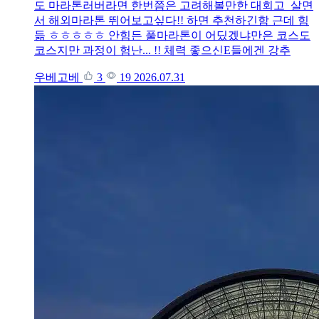
도 마라톤러버라면 한번쯤은 고려해볼만한 대회고 살면
서 해외마라톤 뛰어보고싶다!! 하면 추천하긴함 근데 힘
듦 ㅎㅎㅎㅎㅎ 안힘든 풀마라톤이 어딨겠냐만은 코스도
코스지만 과정이 험난... !! 체력 좋으신E들에겐 강추
우베고베
3
19
2026.07.31