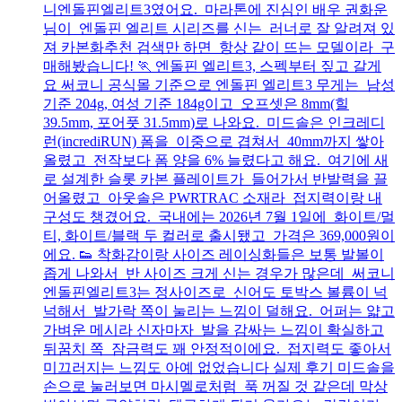
니엔돌핀엘리트3였어요. 마라톤에 진심인 배우 권화운
님이 엔돌핀 엘리트 시리즈를 신는 러너로 잘 알려져 있
져 카본화추천 검색만 하면 항상 같이 뜨는 모델이라 구
매해봤습니다! 🏃 엔돌핀 엘리트3, 스펙부터 짚고 갈게
요 써코니 공식몰 기준으로 엔돌핀 엘리트3 무게는 남성
기준 204g, 여성 기준 184g이고 오프셋은 8mm(힐
39.5mm, 포어풋 31.5mm)로 나와요. 미드솔은 인크레디
런(incrediRUN) 폼을 이중으로 겹쳐서 40mm까지 쌓아
올렸고 전작보다 폼 양을 6% 늘렸다고 해요. 여기에 새
로 설계한 슬롯 카본 플레이트가 들어가서 반발력을 끌
어올렸고 아웃솔은 PWRTRAC 소재라 접지력이랑 내
구성도 챙겼어요. 국내에는 2026년 7월 1일에 화이트/멀
티, 화이트/블랙 두 컬러로 출시됐고 가격은 369,000원이
에요. 👟 착화감이랑 사이즈 레이싱화들은 보통 발볼이
좁게 나와서 반 사이즈 크게 신는 경우가 많은데 써코니
엔돌핀엘리트3는 정사이즈로 신어도 토박스 볼륨이 넉
넉해서 발가락 쪽이 눌리는 느낌이 덜해요. 어퍼는 얇고
가벼운 메시라 신자마자 발을 감싸는 느낌이 확실하고
뒤꿈치 쪽 잠금력도 꽤 안정적이에요. 접지력도 좋아서
미끄러지는 느낌도 아예 없었습니다 실제 후기 미드솔을
손으로 눌러보면 마시멜로처럼 푹 꺼질 것 같은데 막상