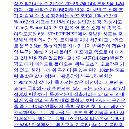
정 & 참가비 접수 기간은 2026년 7월 14일부터 9월 14일
까지 근데 선착순 7,000명이라 인원 다 차면 그 전에 조
기 마감될 수 있음 참가비는 하프 8만원, 10km 7만원,
5km 6만원 하프는 만 18세 이상 성인만 신청 가능하고
10km랑 5km는 나이 제한 없음 🧭 코스 소개 세 종목 다
여의도공원 6문 START/FINISH에서 출발함 하프는 출
발해서 국회의사당 쪽 토끼굴을 지나 서강대교 방면으
로 붙음 2.5km, 5km 지점을 지나면 1차 반환점이 광흥창
역 부근(4.9km) 거기서 돌아와 마포대교 쪽으로 더 나가
고 2차 반환점은 월드컵대교 남단 부근(14.6km) 반환점
찍고 다시 여의도로 돌아오는 왕복 코스라 오르막은 거
의 없고 한강 다리 위 구간이 좀 있는 편임 10km는 하프
랑 출발은 같이 하는데 광흥창역 부근 1차 반환점
(4.9km)까지 갔다가 돌아오는 짧은 버전이라고 보면 됨
5km는 국회의사당 주변으로 짧게 도는 코스고 2.5km 지
점에서 반환해서 돌아오는데 실측거리는 5.4km로 안내
되어 있음 여의도 출발 대회 특성상 초반 스타트 구간은
좀 좁은 편이라 앞쪽에서 출발 못하면 첫 1km는 페이스
조절하면서 뛰는 게 나을 듯,,,ㅋㅋㅋ 🎁 기념품 안내 사
전배송으로 받는 건 뉴발란스 기능성 티셔츠랑 뉴발란
스 양말! 현장에서는 배번호랑 기록칩(5km는 기록칩 미