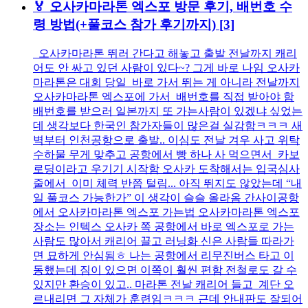
🏅 오사카마라톤 엑스포 방문 후기, 배번호 수
령 방법(+풀코스 참가 후기까지)
[3]
오사카마라톤 뛰러 간다고 해놓고 출발 전날까지 캐리
어도 안 싸고 있던 사람이 있다~? 그게 바로 나임 오사카
마라톤은 대회 당일 바로 가서 뛰는 게 아니라 전날까지
오사카마라톤 엑스포에 가서 배번호를 직접 받아야 함
배번호를 받으러 일본까지 또 가는사람이 있겠냐 싶었는
데 생각보다 한국인 참가자들이 많은걸 실감함ㅋㅋㅋ 새
벽부터 인천공항으로 출발.. 이심도 전날 겨우 사고 위탁
수하물 무게 맞추고 공항에서 빵 하나 사 먹으면서 카보
로딩이라고 우기기 시작함 오사카 도착해서는 입국심사
줄에서 이미 체력 반쯤 털림... 아직 뛰지도 않았는데 “내
일 풀코스 가능한가” 이 생각이 슬슬 올라옴 간사이공항
에서 오사카마라톤 엑스포 가는법 오사카마라톤 엑스포
장소는 인텍스 오사카 쪽 공항에서 바로 엑스포로 가는
사람도 많아서 캐리어 끌고 러닝화 신은 사람들 따라가
면 묘하게 안심됨ㅎ 나는 공항에서 리무진버스 타고 이
동했는데 짐이 있으면 이쪽이 훨씬 편함 전철로도 갈 수
있지만 환승이 있고.. 마라톤 전날 캐리어 들고 계단 오
르내리면 그 자체가 훈련임ㅋㅋㅋ 근데 안내판도 잘되어