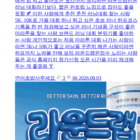
에서 밥 먹고 돌아오는 코스까지 생각하면 라운드랩런은
러닝 대회라기보다 짧은 런트립 느낌으로 잡아도 좋을
듯함 🍂 이런 사람에게 추천 춘천 러닝대회 찾는 사람
5K, 10K로 가을 대회 하나 뛰고 싶은 초보 러너 하프코스
기록을 한 번 점검해보고 싶은 러너 기념품 구성이 좋은
마라톤을 찾는 사람 브랜드 러닝 대회 분위기를 좋아하
는 사람 개인적으로는 처음 마라톤 대회 나가는 사람이
라면 5K나 10K가 좋고 러닝을 꾸준히 해온 사람이라면
하프까지 노려볼 만해 보임 라운드랩런접수 노리는 사람
들은 공식 홈페이지 참가신청 오픈 시간을 미리 체크해
두는 게 좋겠음 🏅
연어초밥사주세요
3
66
2026.08.03