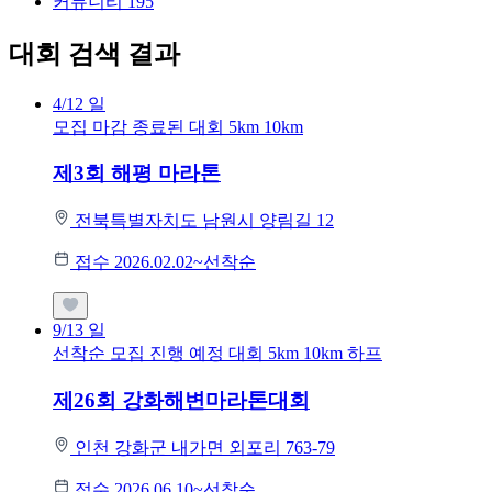
커뮤니티
195
대회 검색 결과
4/12
일
모집 마감
종료된 대회
5km
10km
제3회 해평 마라톤
전북특별자치도 남원시 양림길 12
접수 2026.02.02~선착순
9/13
일
선착순 모집
진행 예정 대회
5km
10km
하프
제26회 강화해변마라톤대회
인천 강화군 내가면 외포리 763-79
접수 2026.06.10~선착순