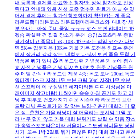
내 등록과 결제를 완료한 신청자만 정식 참가자로 인정
된다고 안내돼 있음 신청 도중 멈추면 완료가 아닐 수 있
어서 결제 후에는 참가신청조회까지 확인하는 게 좋음
라운드랩마라톤코스 라운드랩마라톤코스와 대회장 세
부 안내는 아직 준비 중임 ㅠㅠㅠ 코스 뜨면 업데이트 하
겠슴 확실한 건 집결 장소가 춘천 송암스포츠타운 종합
경기장이고 종목이 5K, 10K, 하프라는 점임 코스가 나오
면 5K는 입문자용 10K는 가을 기록 도전용 하프는 춘천
에서 장거리 감각 잡는 대회로 나눠서 보면 좋을 듯함 기
념품은 뭐가 있나 🎁 라운드랩런 기념품은 꽤 눈에 띔ㅎ
ㅎ 사전 기념품은 기념 티셔츠 배번호 완주 기념품은 완
주 메달 간식 + 라운드랩 제품 4종: 독도 토너 200ml 독도
워터겔마스크 자작나무 수분 크림 50ml 자작나무 수분
선 스프레이 이 구성임!!! 혜자마라톤 ㄷㄷ 시상금은 아
래이미지 참고바람! 11월이면 슬슬 아침 공기도 차고 러
닝 후 피부도 건조해지기 쉬운 시즌이라 라운드랩 브랜
드랑 러닝 콘셉트가 꽤 잘 맞는 느낌~? 춘천 대회라 더 좋
은 점 춘천은 가을 러닝이 잘 어울리는 도시임 11월 초
라 너무 덥지 않고 가을 대회 분위기도 살릴 수 있음 장소
가 송암스포츠타운이라 서울이나 수도권 러너들도 당일
치기 또는 1박 2일로 묶기 괜찮은 편임 대회 끝나고 춘천