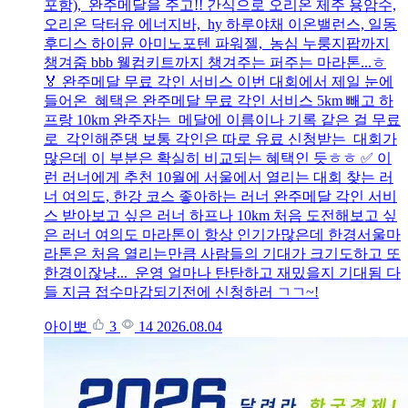
포함), 완주메달을 주고!! 간식으로 오리온 제주 용암수,
오리온 닥터유 에너지바, hy 하루야채 이온밸런스, 일동
후디스 하이뮨 아미노포텐 파워젤, 농심 누룽지팝까지
챙겨줌 bbb 웰컴키트까지 챙겨주는 퍼주는 마라톤...ㅎ
🏅 완주메달 무료 각인 서비스 이번 대회에서 제일 눈에
들어온 혜택은 완주메달 무료 각인 서비스 5km 빼고 하
프랑 10km 완주자는 메달에 이름이나 기록 같은 걸 무료
로 각인해준댕 보통 각인은 따로 유료 신청받는 대회가
많은데 이 부분은 확실히 비교되는 혜택인 듯ㅎㅎ ✅ 이
런 러너에게 추천 10월에 서울에서 열리는 대회 찾는 러
너 여의도, 한강 코스 좋아하는 러너 완주메달 각인 서비
스 받아보고 싶은 러너 하프나 10km 처음 도전해보고 싶
은 러너 여의도 마라톤이 항상 인기가많은데 한경서울마
라톤은 처음 열리는만큼 사람들의 기대가 크기도하고 또
한경이잖냥... 운영 얼마나 탄탄하고 재밌을지 기대됨 다
들 지금 접수마감되기전에 신청하러 ㄱㄱ~!
아이뽀
3
14
2026.08.04