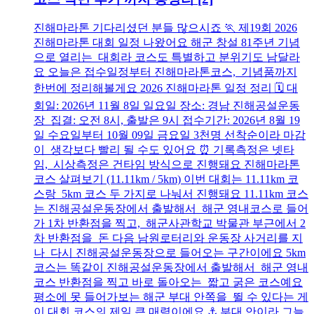
진해마라톤 기다리셨던 분들 많으시죠 🏃 제19회 2026
진해마라톤 대회 일정 나왔어요 해군 창설 81주년 기념
으로 열리는 대회라 코스도 특별하고 분위기도 남달라
요 오늘은 접수일정부터 진해마라톤코스, 기념품까지
한번에 정리해볼게요 2026 진해마라톤 일정 정리 🗓️ 대
회일: 2026년 11월 8일 일요일 장소: 경남 진해공설운동
장 집결: 오전 8시, 출발은 9시 접수기간: 2026년 8월 19
일 수요일부터 10월 09일 금요일 3천명 선착순이라 마감
이 생각보다 빨리 될 수도 있어요 ⏰ 기록측정은 넷타
임, 시상측정은 건타임 방식으로 진행돼요 진해마라톤
코스 살펴보기 (11.11km / 5km) 이번 대회는 11.11km 코
스랑 5km 코스 두 가지로 나눠서 진행돼요 11.11km 코스
는 진해공설운동장에서 출발해서 해군 영내코스로 들어
가 1차 반환점을 찍고, 해군사관학교 박물관 부근에서 2
차 반환점을 돈 다음 남원로터리와 운동장 사거리를 지
나 다시 진해공설운동장으로 들어오는 구간이에요 5km
코스는 똑같이 진해공설운동장에서 출발해서 해군 영내
코스 반환점을 찍고 바로 돌아오는 짧고 굵은 코스예요
평소에 못 들어가보는 해군 부대 안쪽을 뛸 수 있다는 게
이 대회 코스의 제일 큰 매력이에요 ⚓ 부대 안이라 그늘