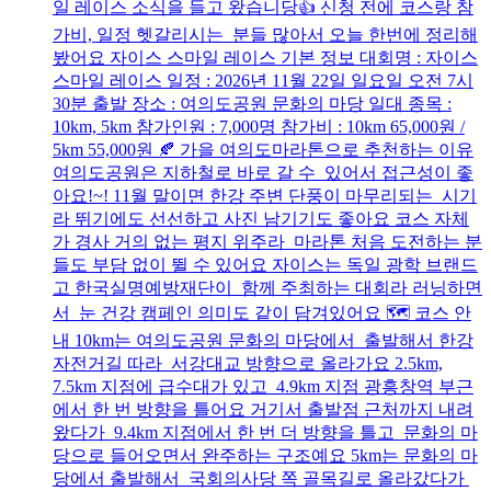
일 레이스 소식을 들고 왔습니당👍 신청 전에 코스랑 참
가비, 일정 헷갈리시는 분들 많아서 오늘 한번에 정리해
봤어요 자이스 스마일 레이스 기본 정보 대회명 : 자이스
스마일 레이스 일정 : 2026년 11월 22일 일요일 오전 7시
30분 출발 장소 : 여의도공원 문화의 마당 일대 종목 :
10km, 5km 참가인원 : 7,000명 참가비 : 10km 65,000원 /
5km 55,000원 🍂 가을 여의도마라톤으로 추천하는 이유
여의도공원은 지하철로 바로 갈 수 있어서 접근성이 좋
아요!~! 11월 말이면 한강 주변 단풍이 마무리되는 시기
라 뛰기에도 선선하고 사진 남기기도 좋아요 코스 자체
가 경사 거의 없는 평지 위주라 마라톤 처음 도전하는 분
들도 부담 없이 뛸 수 있어요 자이스는 독일 광학 브랜드
고 한국실명예방재단이 함께 주최하는 대회라 러닝하면
서 눈 건강 캠페인 의미도 같이 담겨있어요 🗺️ 코스 안
내 10km는 여의도공원 문화의 마당에서 출발해서 한강
자전거길 따라 서강대교 방향으로 올라가요 2.5km,
7.5km 지점에 급수대가 있고 4.9km 지점 광흥창역 부근
에서 한 번 방향을 틀어요 거기서 출발점 근처까지 내려
왔다가 9.4km 지점에서 한 번 더 방향을 틀고 문화의 마
당으로 들어오면서 완주하는 구조예요 5km는 문화의 마
당에서 출발해서 국회의사당 쪽 골목길로 올라갔다가