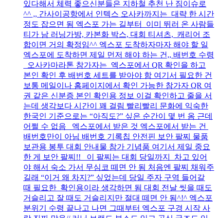
있다해서 체력 좋으신분들은 지하철 추천 난 짐이슈로
^^ ,, 간사이공항에서 인텍스 오사카까지는 대략 한 시간
정도 잡으면 됨 엑스포 가는 길부터 이미 뛰러 온 사람들
티가 남 러닝가방, 카본화 박스, 대회 티셔츠, 캐리어 조
합이면 거의 확정임^^ 엑스포 도착하자마자 해야 할 일
엑스포에 도착하면 제일 먼저 해야 하는 건,, 배번호 수령
오사카마라톤 참가자는 엑스포에서 QR 확인을 하고
본인 확인 후 배번호 세트를 받아야 함 여기서 필요한 건
보통 메일이나 홈페이지에서 확인 가능한 참가자 QR 여
권 같은 신분증 본인 확인용 정보 이걸 확인하고 줄을 서
는데 생각보다 시간이 꽤 걸림 빨리빨리 문화에 익숙한
한국인 기준으로는 “아직도?” 싶은 순간이 몇 번 옴 근데
어쩔 수 없음 엑스포에서 받은 것 엑스포에서 받는 건
배번호만이 아님 배번호 기록칩 안전핀 보안 팔찌 물품
보관용 봉투 대회 안내물 참가 기념품 여기서 제일 중요
한 게 보안 팔찌!! 이 팔찌는 대회 당일까지 차고 있어
야 해서 숙소 가서 무심코 떼면 안 됨 처음엔 팔찌 채워주
길래 “이거 왜 차지?” 싶었는데 당일 주자 구역 들어갈
때 필요한 확인용이라 생각하면 됨 대회 전날 씻을 때도
거슬리고 잘 때도 거슬리지만 절대 떼면 안 됨^!^ 엑스포
분위기 수령 끝나고 나면 그때부터 엑스포 구경 시작 사