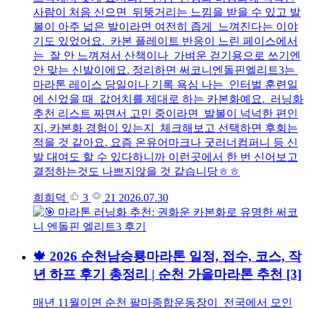
사람이 처음 신으면 뒤뚱거리는 느낌을 받을 수 있고 발
볼이 아주 넓은 발이라면 여전히 좁게 느껴진다는 이야
기도 있었어요. 카본 플레이트 반응이 느린 페이스에서
는 잘 안 느껴져서 산책이나 가벼운 걷기용으로 쓰기엔
안 맞는 신발이에요. 정리하면 써코니엔돌핀엘리트3는
마라톤 레이스 당일이나 기록 욕심 나는 인터벌 훈련일
에 신었을 때 값어치를 제대로 하는 카본화예요. 러닝화
추천 리스트 짜면서 고민 중이라면 발볼이 넉넉한 편인
지, 카본화 경험이 있는지 체크해보고 선택하면 후회는
적을 것 같아요. 요즘 온유어마크나 굿러너컴퍼니 등 신
발 대여도 할 수 있다하니까 이런곳에서 한 번 신어보고
결정하는것도 나쁘지않을 것 같습니당ㅎㅎ
희희덕
3
21
2026.07.30
🍁 2026 순천남승룡마라톤 일정, 접수, 코스, 작
년 하프 후기 총정리 | 순천 가을마라톤 추천
[3]
매년 11월이면 순천 팔마종합운동장이 전국에서 모인