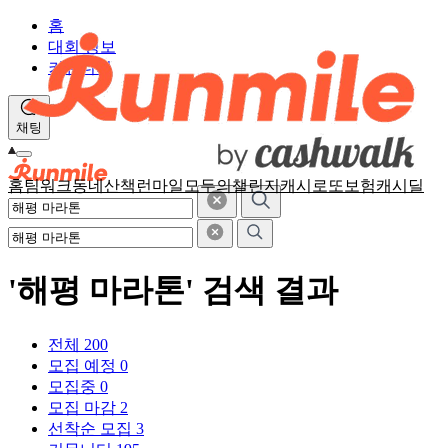
홈
대회 정보
커뮤니티
채팅
홈
팀워크
동네산책
런마일
모두의챌린지
캐시로또
보험
캐시딜
'해평 마라톤' 검색 결과
전체
200
모집 예정
0
모집중
0
모집 마감
2
선착순 모집
3