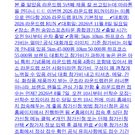
본 줄 알았음 라운드랩 5년째 제품 잘 쓰고있는데 마라톤
을 연다니 ㄷㄷ 이번엔 2026 라운드랩 RUN이라는 이름
으로 연다함 2026 라운드랩 RUN 기본정보 ✔대회명:
2026 라운드랩 RUN ✔대회일: 2026년 11월 8일 일요일
✔장소: 춘천 송암스포츠타운 종합경기장 ✔출발 시간:
오전 9시부터 순차 출발 ✔종목: 5km, 10km, 하프코스 참
가비는 얼마? 공식 대회개요 이미지 기준 참가비는 이렇
게 안내돼 있음 5km 45,000원 10km 50,000원 하프코스
55,000원 브랜드 대회치고 참가비가 과하게 높은 편은 아
님 특히 기념품에 라운드랩 제품 4종이 포함돼 있어서 평
소 라운드랩 쓰던 사람이라면 참가비 구성이 꽤 괜찮게
느껴질 수 있음 러닝 대회 참가비 내고 티셔츠, 메달, 간
식, 화장품 제품까지 받는 구조라 라운드랩런은 러너뿐
아니라 브랜드 팬들도 관심 가질 만함 🧴 라운드랩런 접
수는 언제? 2026년 8월 7일 오전 10시부터 선착순 모집~
선착순 모집이라 접수 당일 오전 10시 전에 미리 홈페이
지 접속해두는 게 좋음 참가신청 방법 참가신청은 공식
홈페이지에서 진행하면 됨 ✔홈페이지 접속 후 상단 참
가신청 메뉴 클릭 ✔개인 참가신청 또는 단체 참가신청
선택 ✔참가자 정보 입력 후 결제 완료 ✔이후 참가신청
조회에서 정상 접수 확인 공식 유의사항에도 접수 기간