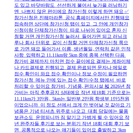
도 있고 바닷바람도 선선하게 불어서 늦가을 러닝하기
엔 나쁘지 않은 편이에요 참가신청 이렇게 하면 돼요 ✅
참가신청은 진해마라톤 공식 홈페이지에서만 진행돼요
접속하면 상단에 참가신청 탭이 있고 그 안에 개인참가
신청이랑 단체참가신청이 따로 나뉘어 있어요 혼자 신
청할 거면 개인참가신청 눌러서 들어가면 되고 러닝크
루나 회사 단위로 같이 신청할 거면 단체참가신청 쪽으
로 가면 돼요 들어가서 이름, 생년월일, 연락처 같은 인적
사항 입력하고 11.11km랑 5km 중에 종목 선택한 다음
참가비 결제까지 마치면 접수 끝이에요 결제는 계좌이체
나 카드결제로 진행되고 결제 완료되면 문자나 메일로
접수 확인이 와요 접수 확인이나 정보 수정이 필요하면
참가신청 메뉴 안에 있는 접수 확인/수정 탭에서 바로
처리할 수 있어요 참가비, 기념품, 편의시설 🎽 2026년 참
가비는 아직 추후공지 상태예요 작년 제18회 기준으로는
11.11km가 3만원, 5km는 일반부 2만원 학생부 1만5천원
이었으니까 이 정도 선에서 크게 안 벗어날 것 같아요 기
념품은 기념 티셔츠 위주로 나오고 대회 당일에는 물품
보관소도 운영되니까 짐 맡기고 가볍게 뛸 수 있어요 작
년 완주자들 후기로 보는 분위기 작년 18회 대회 후기 보
면 공통적으로 나오는 얘기들이 있어요 출발하고 3km