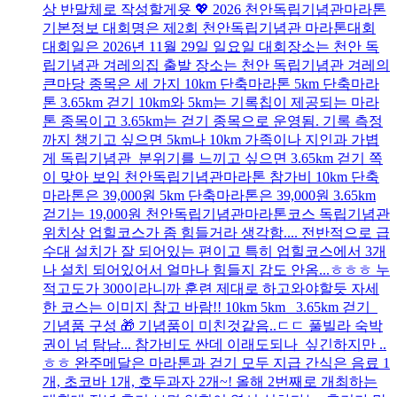
상 반말체로 작성할게욧 💖 2026 천안독립기념관마라톤
기본정보 대회명은 제2회 천안독립기념관 마라톤대회
대회일은 2026년 11월 29일 일요일 대회장소는 천안 독
립기념관 겨레의집 출발 장소는 천안 독립기념관 겨레의
큰마당 종목은 세 가지 10km 단축마라톤 5km 단축마라
톤 3.65km 걷기 10km와 5km는 기록칩이 제공되는 마라
톤 종목이고 3.65km는 걷기 종목으로 운영됨. 기록 측정
까지 챙기고 싶으면 5km나 10km 가족이나 지인과 가볍
게 독립기념관 분위기를 느끼고 싶으면 3.65km 걷기 쪽
이 맞아 보임 천안독립기념관마라톤 참가비 10km 단축
마라톤은 39,000원 5km 단축마라톤은 39,000원 3.65km
걷기는 19,000원 천안독립기념관마라톤코스 독립기념관
위치상 업힐코스가 좀 힘들거라 생각함.... 전반적으로 급
수대 설치가 잘 되어있는 편이고 특히 업힐코스에서 3개
나 설치 되어있어서 얼마나 힘들지 감도 안옴...ㅎㅎㅎ 누
적고도가 300이라니까 훈련 제대로 하고와야할듯 자세
한 코스는 이미지 참고 바람!! 10km 5km 3.65km 걷기
기념품 구성 🎁 기념품이 미친것같음..ㄷㄷ 풀빌라 숙박
권이 넘 탐남... 참가비도 싼데 이래도되나 싶긴하지만 ..
ㅎㅎ 완주메달은 마라톤과 걷기 모두 지급 간식은 음료 1
개, 초코바 1개, 호두과자 2개~! 올해 2번째로 개최하는