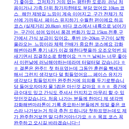
가 좋아요. 고저차가 거의 없는 평탄한 도로라 러닝 처
음이거나 가족 단위 참가자한테도 부담 없어요 10km 코
스 해안 제방길 느낌이 계속 이어지고 구간 전체가 직
선에 가까워서 페이스 유지하기 수월한 편이에요 하프
코스 (실제거리 20.8km) 바다 코스에서 내륙으로 넘어가
는 구간이 섞여 있어서 풍경 변화가 있고 15km 전후 구
간에서 간식 보급이 있어요. 후반 19~20km 구간이 살짝
올라오는 느낌이라 체력 안배가 중요한 코스예요 강화
해변마라톤 후기 내가 이걸 왜한다햇을까 오조오억번 되
새기면서 집결장소로 향했어요 ㅋㅋㅋ 날씨는 너무 좋아
서 이런날에 러닝해야하는데라며 터덜터덜 갔습니다 ㅎ
ㅎ 결론은 완주!! 첫 하프였는데 그동안 훈련을 빡세게
해서 그런지 생각보다 덜 힘들었어요.... 페이스 유지가
생각보다 힘들었지만 완주한거에 의의를 두기로했습니
당 들어오자마자 물 5컵은 마신것 같아요 ㅎㅎㅎ 중간에
급수대도 있고 간식도 주셔서 안지치고 마무리 할 수 있
엇던것같습니다. 처음 나가는 분들께 한마디 제 생각엔
강화해변마라톤이 기록 중요하신분들에겐 정말 좋은 코
스라 나가보는거 적극 추천 드립니당 첫하프였는데도 제
가 완주한거보면 말 다한거아닌가요 ㅎㅎ 목표 코스 꼭
완주하고 오시길 바라겠습니다~!