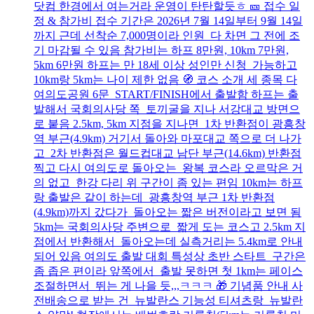
닷컴 한경에서 여는거라 운영이 탄탄할듯ㅎ 🎫 접수 일
정 & 참가비 접수 기간은 2026년 7월 14일부터 9월 14일
까지 근데 선착순 7,000명이라 인원 다 차면 그 전에 조
기 마감될 수 있음 참가비는 하프 8만원, 10km 7만원,
5km 6만원 하프는 만 18세 이상 성인만 신청 가능하고
10km랑 5km는 나이 제한 없음 🧭 코스 소개 세 종목 다
여의도공원 6문 START/FINISH에서 출발함 하프는 출
발해서 국회의사당 쪽 토끼굴을 지나 서강대교 방면으
로 붙음 2.5km, 5km 지점을 지나면 1차 반환점이 광흥창
역 부근(4.9km) 거기서 돌아와 마포대교 쪽으로 더 나가
고 2차 반환점은 월드컵대교 남단 부근(14.6km) 반환점
찍고 다시 여의도로 돌아오는 왕복 코스라 오르막은 거
의 없고 한강 다리 위 구간이 좀 있는 편임 10km는 하프
랑 출발은 같이 하는데 광흥창역 부근 1차 반환점
(4.9km)까지 갔다가 돌아오는 짧은 버전이라고 보면 됨
5km는 국회의사당 주변으로 짧게 도는 코스고 2.5km 지
점에서 반환해서 돌아오는데 실측거리는 5.4km로 안내
되어 있음 여의도 출발 대회 특성상 초반 스타트 구간은
좀 좁은 편이라 앞쪽에서 출발 못하면 첫 1km는 페이스
조절하면서 뛰는 게 나을 듯,,,ㅋㅋㅋ 🎁 기념품 안내 사
전배송으로 받는 건 뉴발란스 기능성 티셔츠랑 뉴발란