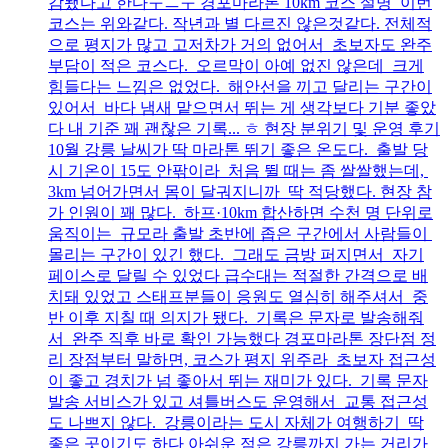
감됐다고 한다ㅜㅡㅜ 경포마라톤 10km 코스 설명 이번
코스는 위와같다. 작년과 별 다르진 않은것같다. 전체적
으로 평지가 많고 고저차가 거의 없어서 초보자도 완주
부담이 적은 코스다. 오르막이 아예 없진 않은데 크게
힘들다는 느낌은 없었다. 해안선을 끼고 달리는 구간이
있어서 바다 냄새 맡으면서 뛰는 게 생각보다 기분 좋았
다 내 기준 꽤 괜찮은 기록... ㅎ 현장 분위기 및 운영 후기
10월 강릉 날씨가 딱 마라톤 뛰기 좋은 온도다. 출발 당
시 기온이 15도 안팎이라 처음 뛸 때는 좀 쌀쌀했는데,
3km 넘어가면서 몸이 달궈지니까 딱 적당했다. 현장 참
가 인원이 꽤 많다. 하프·10km 합산하면 수천 명 단위로
움직이는 규모라 출발 초반에 좁은 구간에서 사람들이
몰리는 구간이 있긴 했다. 그래도 금방 퍼지면서 자기
페이스로 달릴 수 있었다 급수대는 적절한 간격으로 배
치돼 있었고 스태프분들이 응원도 열심히 해주셔서 중
반 이후 지칠 때 의지가 됐다. 기록은 문자로 발송해줘
서 완주 직후 바로 확인 가능했다 경포마라톤 장단점 정
리 장점부터 말하면, 코스가 평지 위주라 초보자 접근성
이 좋고 경치가 넘 좋아서 뛰는 재미가 있다. 기록 문자
발송 서비스가 있고 셔틀버스도 운영해서 교통 접근성
도 나쁘지 않다. 강릉이라는 도시 자체가 여행하기 딱
좋은 곳이기도 하다 아쉬운 점은 강릉까지 가는 거리가