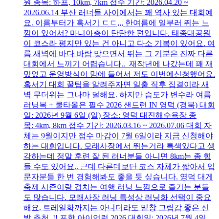
원 종목: 하프, 10km, 7km 접수 기간: 2026.04.20 ~
2026.06.14 부산 러너들 사이에서는 꽤 역사 있는 대회예
요. 이름부터가 혹서기 ㄷㄷ,,, 한여름에 일부러 뛰는 느
낌이 있어서? 마니아층이 탄탄한 편입니다. 태종대공원
이 코스라 평지만 있는 건 아니고 다소 기복이 있어요. 여
름 새벽에 바다 바람 맞으면서 뛰는 그 기분은 진짜 다른
대회에서 느끼기 어렵습니다.. 재작년에 나갔는데 꽤 재
밌었고 운영방식이 맘에 들어서 저도 이번에신청했어요.
혹서기 대회 꿀팁을 알려주자면 일출 직후 집결이라 새
벽 무더위는 그나마 덜해요. 하지만 습도가 변수라 여름
러닝복 + 쿨타올은 필수 2026 샌드런 IN 영덕 (경북) 대회
일: 2026년 9월 6일 (일) 장소: 영덕 대진해수욕장 종
목: 4km, 8km 접수 기간: 2026.03.16 ~ 2026.07.06 대회 자
체는 9월이지만 접수 마감이 7월 6일이라 지금 신청해야
하는 대회입니다. 모래사장에서 뛰는거라 특색있다고 생
각하는데 정말 훈련 잘 된 러너분들 아니면 8km는 좀 힘
들 수도 있어요.. 근데 다른데보단 코스 자체가 짧아서 입
문자분들 한 번 경험해봐도 좋을 듯 싶습니다. 영덕 대게
축제 시즌이랑 겹치는 여행 러닝 느낌으로 즐기는 분들
도 많습니다. 모래사장 러닝 특성상 러닝화 선택이 중요
해요. 트레일화까지는 아니더라도 밑창 그립감 좋은 신
발 추천..!! 포항 아이언런 2026 대회일: 2026년 7월 4일