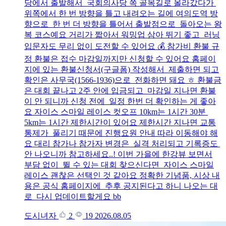
당에서 출발해서 국회의사당 쪽 골목길로 올라갔다가
위쪽에서 한 번 방향을 틀고 내려오는 길에 여의도역 방
향으로 한 번 더 방향을 틀어서 출발점으로 돌아오는 왕
복 코스예요 거리가 짧아서 워밍업 삼아 뛰기 좋고 러닝
입문자도 무리 없이 도전할 수 있어요 💰 참가비 환불 규
정 환불은 접수 마감일까지만 신청할 수 있어요 홈페이
지에 있는 환불신청서(구글폼) 작성해서 제출하면 되고
확인은 사무국(1566-1936)으로 전화하면 돼요 ㅎ 환불금
은 대회 끝나고 2주 안에 입금되고 마감일 지나면 환불
이 안 되니까 신청 전에 일정 한번 더 확인하는 게 좋아
요 자이스 스마일 레이스 컷오프 10km는 1시간 30분
5km는 1시간 제한시간이 있어요 제한시간 지나면 교통
통제가 풀리기 때문에 진행요원 안내 따라 이동해야 해
요 대리 참가나 참가자 변경은 실격 처리되고 기록증도
안 나오니까 참고하세요..! 이번 가을에 한강뷰 보면서
부담 없이 뛸 수 있는 대회 찾으신다면 자이스 스마일
레이스 괜찮은 선택인 것 같아요 정확한 기념품, 시상 내
용은 공식 홈페이지에 추후 공지된다고 하니 나오는 대
로 다시 업데이트할게요 bb
도시녀자
2
19
2026.08.05