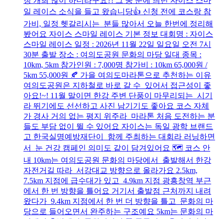
청 개최 많이 하더라구요?! 그 중 눈에 띄던 자이스 스마
일 레이스 소식을 들고 왔습니당👍 신청 전에 코스랑 참
가비, 일정 헷갈리시는 분들 많아서 오늘 한번에 정리해
봤어요 자이스 스마일 레이스 기본 정보 대회명 : 자이스
스마일 레이스 일정 : 2026년 11월 22일 일요일 오전 7시
30분 출발 장소 : 여의도공원 문화의 마당 일대 종목 :
10km, 5km 참가인원 : 7,000명 참가비 : 10km 65,000원 /
5km 55,000원 🍂 가을 여의도마라톤으로 추천하는 이유
여의도공원은 지하철로 바로 갈 수 있어서 접근성이 좋
아요!~! 11월 말이면 한강 주변 단풍이 마무리되는 시기
라 뛰기에도 선선하고 사진 남기기도 좋아요 코스 자체
가 경사 거의 없는 평지 위주라 마라톤 처음 도전하는 분
들도 부담 없이 뛸 수 있어요 자이스는 독일 광학 브랜드
고 한국실명예방재단이 함께 주최하는 대회라 러닝하면
서 눈 건강 캠페인 의미도 같이 담겨있어요 🗺️ 코스 안
내 10km는 여의도공원 문화의 마당에서 출발해서 한강
자전거길 따라 서강대교 방향으로 올라가요 2.5km,
7.5km 지점에 급수대가 있고 4.9km 지점 광흥창역 부근
에서 한 번 방향을 틀어요 거기서 출발점 근처까지 내려
왔다가 9.4km 지점에서 한 번 더 방향을 틀고 문화의 마
당으로 들어오면서 완주하는 구조예요 5km는 문화의 마