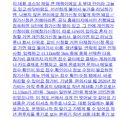
이 대회 코스의 제일 큰 매력이에요 ⚓ 부대 안이라 그늘
도 있고 바닷바람도 선선하게 불어서 늦가을 러닝하기
엔 나쁘지 않은 편이에요 참가신청 이렇게 하면 돼요 ✅
참가신청은 진해마라톤 공식 홈페이지에서만 진행돼요
접속하면 상단에 참가신청 탭이 있고 그 안에 개인참가
신청이랑 단체참가신청이 따로 나뉘어 있어요 혼자 신
청할 거면 개인참가신청 눌러서 들어가면 되고 러닝크
루나 회사 단위로 같이 신청할 거면 단체참가신청 쪽으
로 가면 돼요 들어가서 이름, 생년월일, 연락처 같은 인적
사항 입력하고 11.11km랑 5km 중에 종목 선택한 다음
참가비 결제까지 마치면 접수 끝이에요 결제는 계좌이체
나 카드결제로 진행되고 결제 완료되면 문자나 메일로
접수 확인이 와요 접수 확인이나 정보 수정이 필요하면
참가신청 메뉴 안에 있는 접수 확인/수정 탭에서 바로
처리할 수 있어요 참가비, 기념품, 편의시설 🎽 2026년 참
가비는 아직 추후공지 상태예요 작년 제18회 기준으로는
11.11km가 3만원, 5km는 일반부 2만원 학생부 1만5천원
이었으니까 이 정도 선에서 크게 안 벗어날 것 같아요 기
념품은 기념 티셔츠 위주로 나오고 대회 당일에는 물품
보관소도 운영되니까 짐 맡기고 가볍게 뛸 수 있어요 작
년 완주자들 후기로 보는 분위기 작년 18회 대회 후기 보