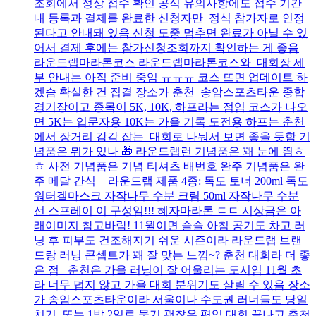
조회에서 정상 접수 확인 공식 유의사항에도 접수 기간
내 등록과 결제를 완료한 신청자만 정식 참가자로 인정
된다고 안내돼 있음 신청 도중 멈추면 완료가 아닐 수 있
어서 결제 후에는 참가신청조회까지 확인하는 게 좋음
라운드랩마라톤코스 라운드랩마라톤코스와 대회장 세
부 안내는 아직 준비 중임 ㅠㅠㅠ 코스 뜨면 업데이트 하
겠슴 확실한 건 집결 장소가 춘천 송암스포츠타운 종합
경기장이고 종목이 5K, 10K, 하프라는 점임 코스가 나오
면 5K는 입문자용 10K는 가을 기록 도전용 하프는 춘천
에서 장거리 감각 잡는 대회로 나눠서 보면 좋을 듯함 기
념품은 뭐가 있나 🎁 라운드랩런 기념품은 꽤 눈에 띔ㅎ
ㅎ 사전 기념품은 기념 티셔츠 배번호 완주 기념품은 완
주 메달 간식 + 라운드랩 제품 4종: 독도 토너 200ml 독도
워터겔마스크 자작나무 수분 크림 50ml 자작나무 수분
선 스프레이 이 구성임!!! 혜자마라톤 ㄷㄷ 시상금은 아
래이미지 참고바람! 11월이면 슬슬 아침 공기도 차고 러
닝 후 피부도 건조해지기 쉬운 시즌이라 라운드랩 브랜
드랑 러닝 콘셉트가 꽤 잘 맞는 느낌~? 춘천 대회라 더 좋
은 점 춘천은 가을 러닝이 잘 어울리는 도시임 11월 초
라 너무 덥지 않고 가을 대회 분위기도 살릴 수 있음 장소
가 송암스포츠타운이라 서울이나 수도권 러너들도 당일
치기 또는 1박 2일로 묶기 괜찮은 편임 대회 끝나고 춘천