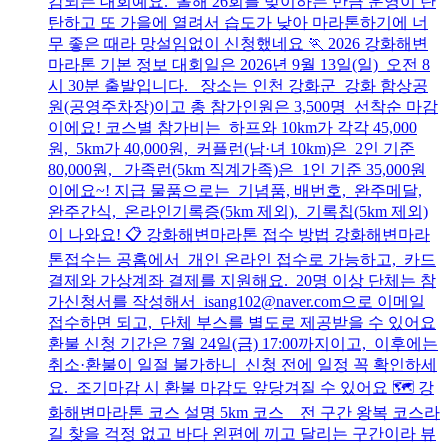
감되는 대회예요. 올해 26회를 맞이하는 만큼 운영이 탄
탄하고 또 가을에 열려서 습도가 낮아 마라톤하기에 너
무 좋은 때라 망설임없이 신청했네요 🏃 2026 강화해변
마라톤 기본 정보 대회일은 2026년 9월 13일(일) 오전 8
시 30분 출발입니다. 장소는 인천 강화군 강화 함상공
원(공영주차장)이고 총 참가인원은 3,500명 선착순 마감
이에요! 코스별 참가비는 하프와 10km가 각각 45,000
원, 5km가 40,000원, 커플런(남·녀 10km)은 2인 기준
80,000원, 가족런(5km 직계가족)은 1인 기준 35,000원
이에요~! 지급 물품으로는 기념품, 배번호, 완주메달,
완주간식, 온라인기록증(5km 제외), 기록칩(5km 제외)
이 나와요! 📋 강화해변마라톤 접수 방법 강화해변마라
톤접수는 공홈에서 개인 온라인 접수로 가능하고, 카드
결제와 가상계좌 결제를 지원해요. 20명 이상 단체는 참
가신청서를 작성해서 isang102@naver.com으로 이메일
접수하면 되고, 단체 부스를 별도로 제공받을 수 있어요
환불 신청 기간은 7월 24일(금) 17:00까지이고, 이후에는
취소·환불이 일절 불가하니 신청 전에 일정 꼭 확인하세
요. 조기마감 시 환불 마감도 앞당겨질 수 있어요 🗺️ 강
화해변마라톤 코스 설명 5km 코스 전 구간 왕복 코스라
길 찾을 걱정 없고 바다 왼편에 끼고 달리는 구간이라 뷰