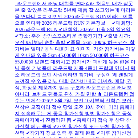
라운드랩에서 러닝 대회를 연다길래 처음엔 내가 잘못
본 줄 알았음 라운드랩 5년째 제품 잘 쓰고있는데 마라톤
을 연다니 ㄷㄷ 이번엔 2026 라운드랩 RUN이라는 이름
으로 연다함 2026 라운드랩 RUN 기본정보 ✔대회명:
2026 라운드랩 RUN ✔대회일: 2026년 11월 8일 일요일
✔장소: 춘천 송암스포츠타운 종합경기장 ✔출발 시간:
오전 9시부터 순차 출발 ✔종목: 5km, 10km, 하프코스 참
가비는 얼마? 공식 대회개요 이미지 기준 참가비는 이렇
게 안내돼 있음 5km 45,000원 10km 50,000원 하프코스
55,000원 브랜드 대회치고 참가비가 과하게 높은 편은 아
님 특히 기념품에 라운드랩 제품 4종이 포함돼 있어서 평
소 라운드랩 쓰던 사람이라면 참가비 구성이 꽤 괜찮게
느껴질 수 있음 러닝 대회 참가비 내고 티셔츠, 메달, 간
식, 화장품 제품까지 받는 구조라 라운드랩런은 러너뿐
아니라 브랜드 팬들도 관심 가질 만함 🧴 라운드랩런 접
수는 언제? 2026년 8월 7일 오전 10시부터 선착순 모집~
선착순 모집이라 접수 당일 오전 10시 전에 미리 홈페이
지 접속해두는 게 좋음 참가신청 방법 참가신청은 공식
홈페이지에서 진행하면 됨 ✔홈페이지 접속 후 상단 참
가신청 메뉴 클릭 ✔개인 참가신청 또는 단체 참가신청
선택 ✔참가자 정보 입력 후 결제 완료 ✔이후 참가신청