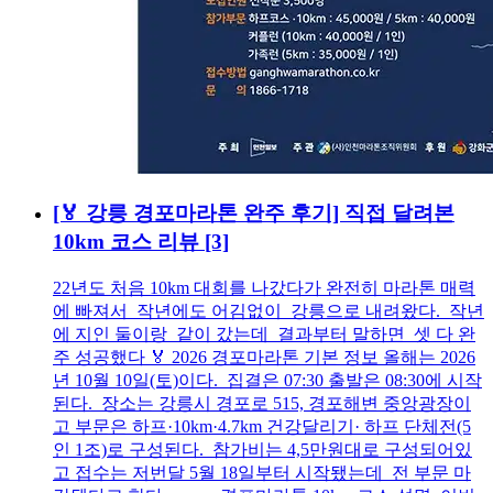
[🏅 강릉 경포마라톤 완주 후기] 직접 달려본
10km 코스 리뷰
[3]
22년도 처음 10km 대회를 나갔다가 완전히 마라톤 매력
에 빠져서 작년에도 어김없이 강릉으로 내려왔다. 작년
에 지인 둘이랑 같이 갔는데 결과부터 말하면 셋 다 완
주 성공했다 🏅 2026 경포마라톤 기본 정보 올해는 2026
년 10월 10일(토)이다. 집결은 07:30 출발은 08:30에 시작
된다. 장소는 강릉시 경포로 515, 경포해변 중앙광장이
고 부문은 하프·10km·4.7km 건강달리기· 하프 단체전(5
인 1조)로 구성된다. 참가비는 4,5만원대로 구성되어있
고 접수는 저번달 5월 18일부터 시작됐는데 전 부문 마