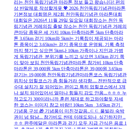
리는 천안 독립기념관 마라톤 정보 들고 왔습니다! 편의
상 반말체로 작성할게욧 💖 2026 천안독립기념관마라톤
기본정보 대회명은 제2회 천안독립기념관 마라톤대회
대회일은 2026년 11월 29일 일요일 대회장소는 천안 독
립기념관 겨레의집 출발 장소는 천안 독립기념관 겨레의
큰마당 종목은 세 가지 10km 단축마라톤 5km 단축마라
톤 3.65km 걷기 10km와 5km는 기록칩이 제공되는 마라
톤 종목이고 3.65km는 걷기 종목으로 운영됨. 기록 측정
까지 챙기고 싶으면 5km나 10km 가족이나 지인과 가볍
게 독립기념관 분위기를 느끼고 싶으면 3.65km 걷기 쪽
이 맞아 보임 천안독립기념관마라톤 참가비 10km 단축
마라톤은 39,000원 5km 단축마라톤은 39,000원 3.65km
걷기는 19,000원 천안독립기념관마라톤코스 독립기념관
위치상 업힐코스가 좀 힘들거라 생각함.... 전반적으로 급
수대 설치가 잘 되어있는 편이고 특히 업힐코스에서 3개
나 설치 되어있어서 얼마나 힘들지 감도 안옴...ㅎㅎㅎ 누
적고도가 300이라니까 훈련 제대로 하고와야할듯 자세
한 코스는 이미지 참고 바람!! 10km 5km 3.65km 걷기
기념품 구성 🎁 기념품이 미친것같음..ㄷㄷ 풀빌라 숙박
권이 넘 탐남... 참가비도 싼데 이래도되나 싶긴하지만 ..
ㅎㅎ 완주메달은 마라톤과 걷기 모두 지급 간식은 음료 1