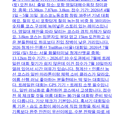
(토) 오전 8시 출발 장소: 포항 영일대해수욕장 장미광
장 종목: 15.38km, 7.87km, 3.8km 접수 기간: 2026년 4월
1일 ~ 5월 31일 포스코노동조합 창립 38주년 기념 대회
예요. 철의 도시 포항답게 철의 녹는점 비중 등 38이라는
숫자를 코스 구성에 녹여넣은 스토리 있는 레이스입니
다. 영일대 해안을 따라 달리는 코스라 경치 자체가 달라
요. 3.8km 코스는 입문자도 부담 없고 15km 도전하고 싶
은 분들한테도 하프보다 진입 장벽이 낮은 거리입니다.
2026 청계산·인릉산 TrailRun (서울) 대회일: 2026년 7월
19일 (일) 장소: 서울 화물터미널 청계산옛골 종목:
13,12km 접수 기간: ~ 2026.07.10 수도권에서 7월에 트레
일런 대회 찾기가 쉽지 않은데 이건 접수가 7월 10일까지
열려 있어서 시간 여유가 있습니다. 청계산 + 인릉산 능
선 코스라 일반 마라톤이랑 체력 소비 클라스가 달라요.
여름 산행 러닝 좋아하는 분들한테는 딱 맞는 대회입니
다. 트레일런 대회는 GPS 기기 + 트레킹 소켓 필수입니
다.. 일반 러닝화로 출전하면 코스에서 고생합니다. 접수
전 꼭 체크할 것들 여름 대회는 봄/가을 대회랑 준비 방식
이 다릅니다. 기상 체크가 기본입니다. 혹서기 대회일수
록 기온 + 습도 조합이 페이스에 직접 영향을 줘서 목표
기록보다 완주 안전이 우선이에요. 수분 전략을 따로 세