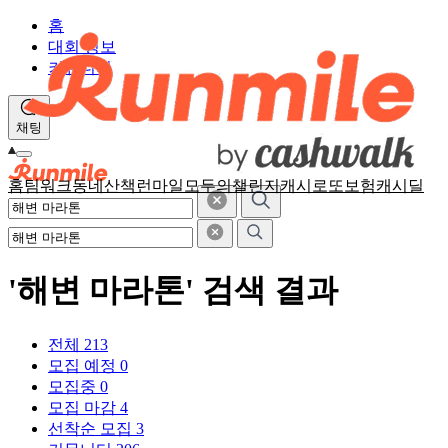
홈
대회 정보
커뮤니티
채팅
홈
팀워크
동네산책
런마일
모두의챌린지
캐시로또
보험
캐시딜
'해변 마라톤' 검색 결과
전체
213
모집 예정
0
모집중
0
모집 마감
4
선착순 모집
3