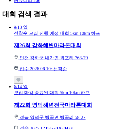
커뮤니티
206
대회 검색 결과
9/13
일
선착순 모집
진행 예정 대회
5km
10km
하프
제26회 강화해변마라톤대회
인천 강화군 내가면 외포리 763-79
접수 2026.06.10~선착순
6/14
일
모집 마감
종료된 대회
5km
10km
하프
제22회 영덕해변전국마라톤대회
경북 영덕군 병곡면 병곡리 58-27
접수 2025.12.08~2026.04.01