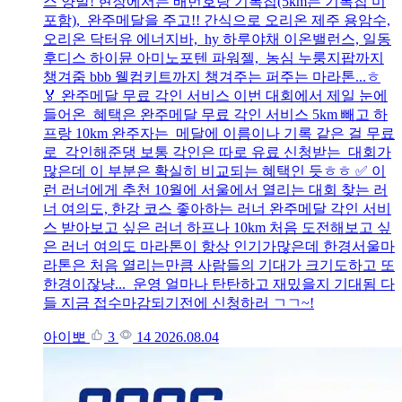
스 양말! 현장에서는 배번호랑 기록칩(5km는 기록칩 미
포함), 완주메달을 주고!! 간식으로 오리온 제주 용암수,
오리온 닥터유 에너지바, hy 하루야채 이온밸런스, 일동
후디스 하이뮨 아미노포텐 파워젤, 농심 누룽지팝까지
챙겨줌 bbb 웰컴키트까지 챙겨주는 퍼주는 마라톤...ㅎ
🏅 완주메달 무료 각인 서비스 이번 대회에서 제일 눈에
들어온 혜택은 완주메달 무료 각인 서비스 5km 빼고 하
프랑 10km 완주자는 메달에 이름이나 기록 같은 걸 무료
로 각인해준댕 보통 각인은 따로 유료 신청받는 대회가
많은데 이 부분은 확실히 비교되는 혜택인 듯ㅎㅎ ✅ 이
런 러너에게 추천 10월에 서울에서 열리는 대회 찾는 러
너 여의도, 한강 코스 좋아하는 러너 완주메달 각인 서비
스 받아보고 싶은 러너 하프나 10km 처음 도전해보고 싶
은 러너 여의도 마라톤이 항상 인기가많은데 한경서울마
라톤은 처음 열리는만큼 사람들의 기대가 크기도하고 또
한경이잖냥... 운영 얼마나 탄탄하고 재밌을지 기대됨 다
들 지금 접수마감되기전에 신청하러 ㄱㄱ~!
아이뽀
3
14
2026.08.04