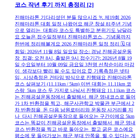
코스 작년 후기 까지 총정리
[2]
진해마라톤 기다리셨던 분들 많으시죠 🏃 제19회 2026
진해마라톤 대회 일정 나왔어요 해군 창설 81주년 기념
으로 열리는 대회라 코스도 특별하고 분위기도 남달라
요 오늘은 접수일정부터 진해마라톤코스, 기념품까지
한번에 정리해볼게요 2026 진해마라톤 일정 정리 🗓️ 대
회일: 2026년 11월 8일 일요일 장소: 경남 진해공설운동
장 집결: 오전 8시, 출발은 9시 접수기간: 2026년 8월 19
일 수요일부터 10월 09일 금요일 3천명 선착순이라 마감
이 생각보다 빨리 될 수도 있어요 ⏰ 기록측정은 넷타
임, 시상측정은 건타임 방식으로 진행돼요 진해마라톤
코스 살펴보기 (11.11km / 5km) 이번 대회는 11.11km 코
스랑 5km 코스 두 가지로 나눠서 진행돼요 11.11km 코스
는 진해공설운동장에서 출발해서 해군 영내코스로 들어
가 1차 반환점을 찍고, 해군사관학교 박물관 부근에서 2
차 반환점을 돈 다음 남원로터리와 운동장 사거리를 지
나 다시 진해공설운동장으로 들어오는 구간이에요 5km
코스는 똑같이 진해공설운동장에서 출발해서 해군 영내
코스 반환점을 찍고 바로 돌아오는 짧고 굵은 코스예요
평소에 못 들어가보는 해군 부대 안쪽을 뛸 수 있다는 게